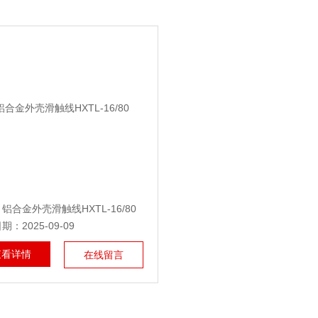
铝合金外壳滑触线HXTL-16/80
：2025-09-09
查看详情
在线留言