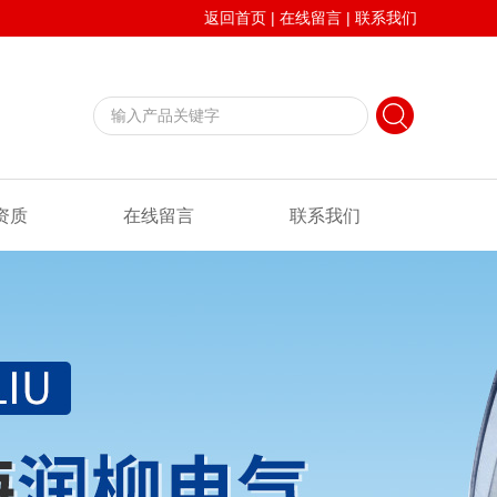
返回首页
|
在线留言
|
联系我们
资质
在线留言
联系我们