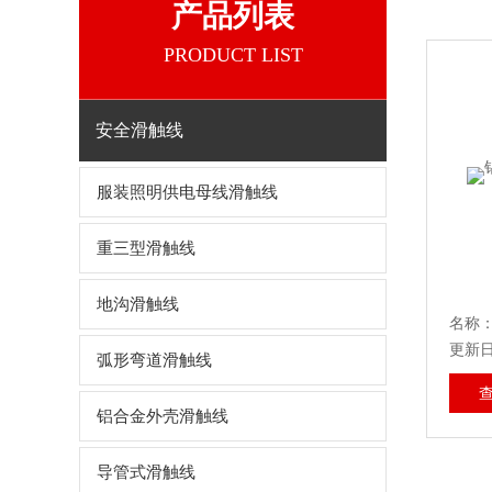
产品列表
PRODUCT LIST
安全滑触线
服装照明供电母线滑触线
重三型滑触线
地沟滑触线
名称：
更新日期
弧形弯道滑触线
铝合金外壳滑触线
导管式滑触线