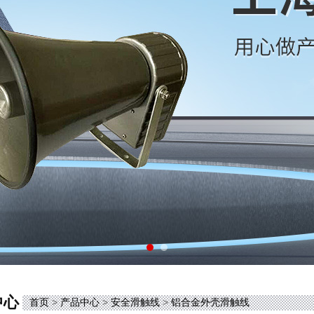
中心
首页
>
产品中心
>
安全滑触线
>
铝合金外壳滑触线