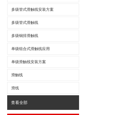
多级管式滑触线安装方案
多级管式滑触线
多级铜排滑触线
单级组合式滑触线应用
单级滑触线安装方案
滑触线
滑线
查看全部