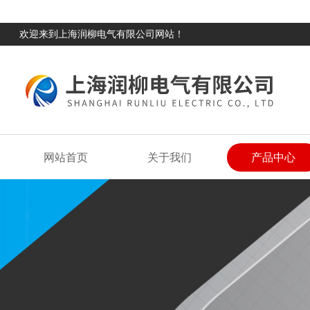
欢迎来到上海润柳电气有限公司网站！
网站首页
关于我们
产品中心