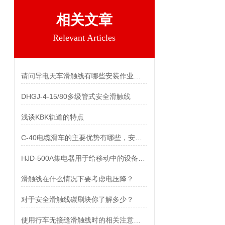
相关文章
Relevant Articles
请问导电天车滑触线有哪些安装作业顺序?
DHGJ-4-15/80多级管式安全滑触线
浅谈KBK轨道的特点
C-40电缆滑车的主要优势有哪些，安全方面肯定更多人使用
HJD-500A集电器用于给移动中的设备供电
滑触线在什么情况下要考虑电压降？
对于安全滑触线碳刷块你了解多少？
使用行车无接缝滑触线时的相关注意事项