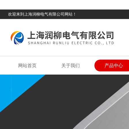
欢迎来到上海润柳电气有限公司网站！
网站首页
关于我们
产品中心