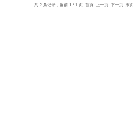
共 2 条记录，当前 1 / 1 页 首页 上一页 下一页 