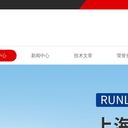
中心
新闻中心
技术文章
荣誉