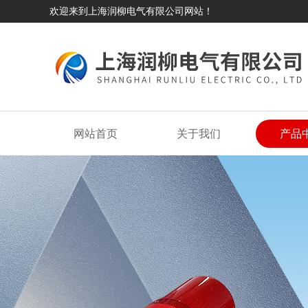
欢迎来到上海润柳电气有限公司网站！
网站首页
关于我们
产品