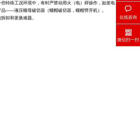
一些特殊工况环境中，有时严禁动用火（电）焊操作，如发电
产品——
液压螺母破切器
（螺帽破切器，螺帽劈开机）。
在线咨询
的拆卸和更换难题。
微信扫一扫