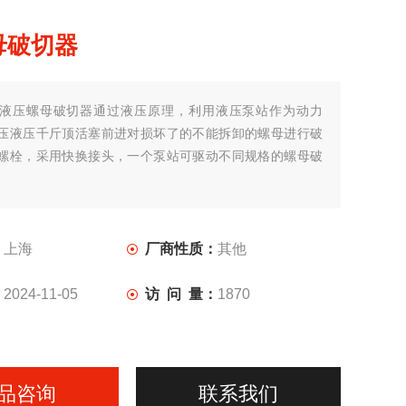
母破切器
液压螺母破切器通过液压原理，利用液压泵站作为动力
压液压千斤顶活塞前进对损坏了的不能拆卸的螺母进行破
螺栓，采用快换接头，一个泵站可驱动不同规格的螺母破
：
上海
厂商性质：
其他
：
2024-11-05
访 问 量：
1870
品咨询
联系我们