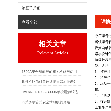
液压千斤顶
详情
查看全部
液压螺母
锈蚀螺母
相关文章
弹簧自动
Relevant Articles
紧凑设计
防爆环境
使用方法
1500A安全滑触线的相关检修与使用环境
1、打开注
2、将破
是什么让你对号筒式扬声器如此看好！
3、压动
扣。
HxPnR-H-150A-3000A单极滑触线适用条件都有哪些
4、当听
5、拧开
有关多极管式安全滑触线的介绍
工业生产