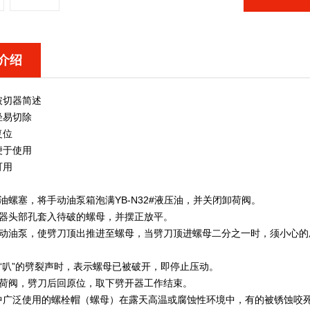
介绍
破切器
简述
轻易切除
复位
便于使用
可用
油螺塞，将手动油泵箱泡满YB-N32#液压油，并关闭卸荷阀。
切器头部孔套入待破的螺母，并摆正放平。
手动油泵，使劈刀顶出推进至螺母，当劈刀顶进螺母二分之一时，须小心
到“叭”的劈裂声时，表示螺母已被破开，即停止压动。
卸荷阀，劈刀后回原位，取下劈开器工作结束。
中广泛使用的螺栓帽（螺母）在露天高温或腐蚀性环境中，有的被锈蚀咬