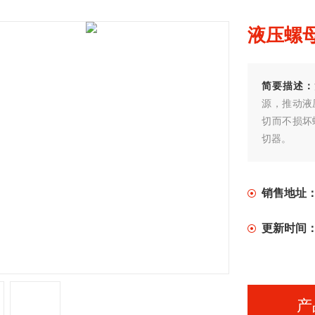
液压螺
简要描述：
源，推动液
切而不损坏
切器。
销售地址
更新时间
产