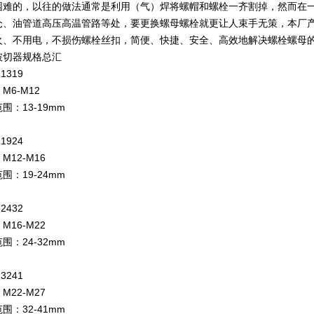
困难的，以往的做法通常是利用（气）焊将螺帽和螺栓一齐割掉，然而在
仓、油管道高压高温管路等处，要更换螺母螺栓就更让人束手无策，本厂
火、不用电，不损伤螺栓丝扣，简便、快捷、安全、高效地解决螺栓螺母
破切器规格总汇
-1319
M6-M12
围：13-19mm
C-1924
M12-M16
围：19-24mm
-2432
M16-M22
围：24-32mm
3241
M22-M27
围：32-41mm