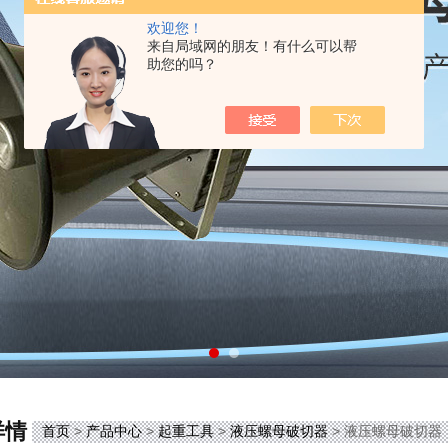
欢迎您！
来自局域网的朋友！有什么可以帮
助您的吗？
详情
首页
>
产品中心
>
起重工具
>
液压螺母破切器
> 液压螺母破切器