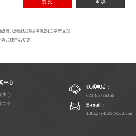
四级管式滑触线顶端供电器|二字型支架
分离式螺母破切器
闻中心
联系电话：
闻中心
021-56726169
术文章
E-mail：
13611774899@163.com