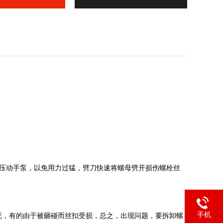
的压动手泵，以免用力过猛，劈刀快速将螺母劈开损伤螺栓丝
手机
死，有的由于被砸碰而丝扣受损，总之，出现问题，要拆卸螺