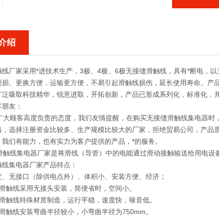
介绍
触线厂家
采用*进技术生产，3极、4极、6极无接缝滑触线，具有*断电，
磨损、更换方便，运输更方便，不易引起滑触线损伤，延长使用寿命。产品
广泛吸取科技精华，锐意进取，开拓创新，产品已形成系列化，标准化，
客朋友：
大顾客高度负责的态度，我们友情提醒，在购买
无接缝滑触线集电器
时
格，选择注册资金比较多、生产规模比较大的厂家，拒绝贸易公司，产品
，我们有能力，也有实力为客户提供的产品，*的服务。
滑触线集电器厂家
是将滑线（导管）中的电能通过滑动接触输送给用电设
触线集电器厂家
产品特点：
定、无接口（除供电点外）、体积小、安装方便、经济；
缝滑触线采用无接头安装，简便省时，空间小。
缝滑触线特殊材质制造，运行平稳，速度快，噪音低。
滑触线安装弯曲半径较小，小弯曲半径为750mm。