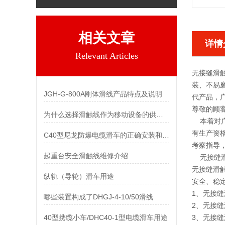
相关文章
详情
Relevant Articles
无接缝滑
装、不易
JGH-G-800A刚体滑线产品特点及说明
代产品，
尊敬的顾
为什么选择滑触线作为移动设备的供电设施
本着对广
有生产资
C40型尼龙防爆电缆滑车的正确安装和应用方法步骤
考察指导
起重台安全滑触线维修介绍
无接缝
无接缝滑
纵轨（导轮）滑车用途
安全、稳
1、无接
哪些装置构成了DHGJ-4-10/50滑线
2、无接
40型携缆小车/DHC40-1型电缆滑车用途
3、无接缝