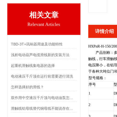
相关文章
Relevant Articles
详情介绍
TBD-3T+讯响器用途及功能特性
HXPnR-H-150
产品别称：多极滑
浅析电动葫芦电缆滑线新的安装方法
触线，行车滑触线
电压降小，在铝
起重机滑触线集电器的选择
于各种大吨位门
电动液压千斤顶在运行前需要进行清洗
型号规格：
序号
怎样选择好的滑线？
1
D
双作用中空液压千斤顶与电动油泵怎么连接使用的？
2
D
滑触线铝母线替代铜母线不能说存在有风险
3
D