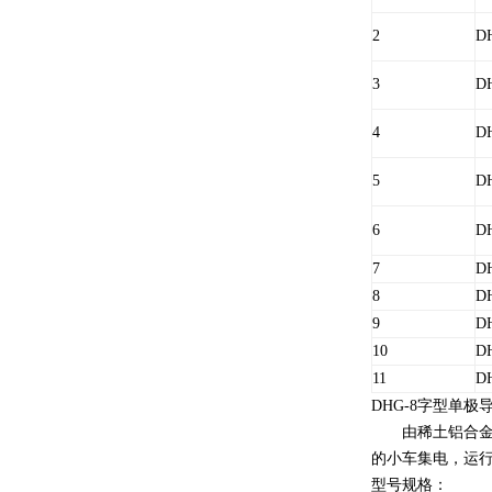
2
D
3
D
4
D
5
D
6
D
7
DH
8
DH
9
DH
10
DH
11
DH
DHG-8字型单极
由稀土铝合金、
的小车集电，运行可
型号规格：