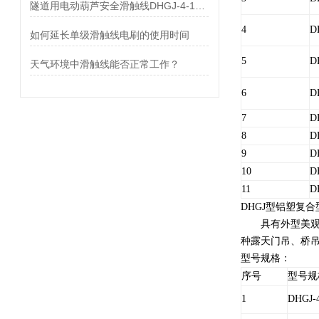
隧道用电动葫芦安全滑触线DHGJ-4-10/50优点
4
D
如何延长单级滑触线电刷的使用时间
5
D
天气环境中滑触线能否正常工作？
6
D
7
D
8
D
9
D
10
D
11
D
DHGJ型铝塑复
具有外型美观、
种露天门吊、桥
型号规格：
序号
型号规
1
DHGJ-4