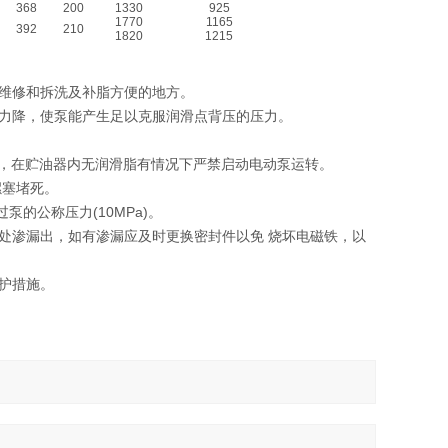
368
200
1330
925
1770
1165
392
210
1820
1215
维修和拆洗及补脂方便的地方。
压力降，使泵能产生足以克服润滑点背压的压力。
加入，在贮油器内无润滑脂有情况下严禁启动电动泵运转。
螺塞堵死。
的公称压力(10MPa)。
处渗漏出，如有渗漏应及时更换密封件以免 烧坏电磁铁，以
护措施。