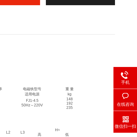
手机
率
电磁铁型号
重 量
适用电源
kg
148
FJ1-4.5
192
在线咨询
50Hz～220V
235
微信扫一扫
H≈
L2
L3
高
低