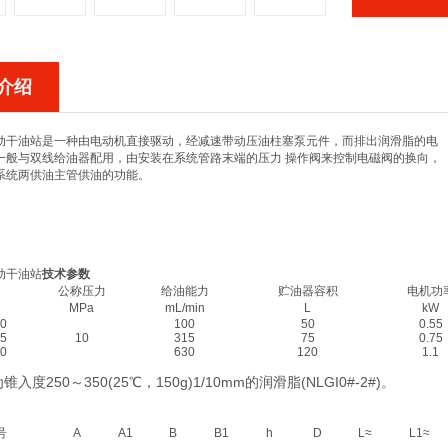
介绍
动干油站
是一种由电动机直接驱动，经减速带动压油柱塞泵元件，而排出润滑脂的电
一般与双线给油器配用，由安装在系统管路末端的压力 操作阀来控制电磁阀的换向，
系统两供油主管供油的功能。
动干油站
技术参数
公称压力
给油能力
贮油器容积
电机功
MPa
mL/min
L
kW
0
100
50
0.55
5
10
315
75
0.75
0
630
120
1.1
入度250～350(25℃，150g)1/10mm的润滑脂(NLGI0#-2#)。
外形尺寸
号
A
A1
B
B1
h
D
L≈
L1≈