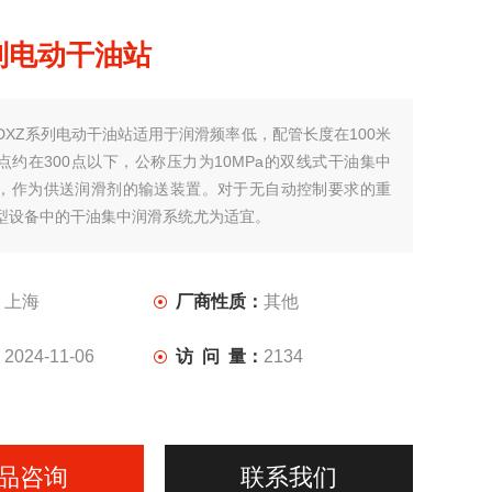
列电动干油站
DXZ系列电动干油站适用于润滑频率低，配管长度在100米
点约在300点以下，公称压力为10MPa的双线式干油集中
，作为供送润滑剂的输送装置。对于无自动控制要求的重
型设备中的干油集中润滑系统尤为适宜。
：
上海
厂商性质：
其他
：
2024-11-06
访 问 量：
2134
品咨询
联系我们