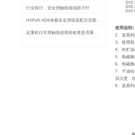
DXZ-
DXZ-
行业探讨，安全滑触线领域新方针
DXZ-
HXPnR-HD8单极安全滑线装配示意图及主要零部件
使用说明
起重机行车滑触线使用前检查是否重要和多线式的了解要求
2、该系
3、使用
4、向贮
5、电磁换
6、电磁换
7、干油
后注意，
8、该系