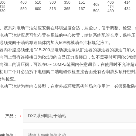
100
460
510
300
350
151
406
414
408
315
474
550
600
315
365
167
434
630
508
489
1、该系列电动干油站应安装在环境温度合适，灰尘少，便于调整、检查、
列电动干油站应尽可能布置在系统的中心位置，缩短系统配管长度，保持
前必须先向干油站减速箱体内加入50#机械油至油标规定液面。
油器内补脂必须使用DJB-200型电动加油泵从贮油器的加油器的加油口
向阀上留有连接接口为Rc3/8的自己压力表接口，如不需要时可用Rc3/8
向阀上的调压阀，可以在0～10MPa范围内任意调节，在使用时不允许超过泵
站初用二个月必须拆下电磁阀二端电磁铁检查接合面处有否润滑从顶杆密封
经常检查。
列电动干油站为室内安装型，在室外或环境恶劣的场合使用时，必须采取防
产品：
您的单位：