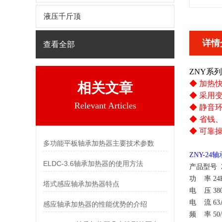
液压千斤顶
详情
查看全部
ZNY系
◆ 加热
相关文章
◆ 采用
Relevant Articles
◆ 静音
◆ 省钱
◆ 可靠
多功能平板轴承加热器主要技术参数
ZNY-24
ELDC-3.6轴承加热器的使用方法
产品型号
功 率
24
塔式感应轴承加热器特点
电 压
38
电 流
63
感应轴承加热器的性能优势的介绍
频 率
50