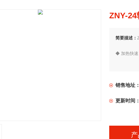
ZNY-
简要描述：
◆ 加热快
◆ 采用变
◆ 静音环
销售地址
◆ 省钱、
更新时间
◆ 可靠操
产