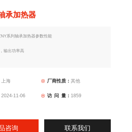
24轴承加热器
ZNY系列轴承加热器参数性能
速，输出功率高
频技术，实现任何加热工件
保无油烟污染，精确控时控温
：
上海
厂商性质：
其他
省时、节电、节油、提高装配质量
：
2024-11-06
访 问 量：
1859
作简便，加热均匀，无明火危险
品咨询
联系我们