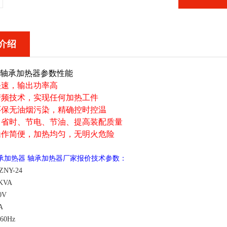
介绍
列轴承加热器参数性能
快速，输出功率高
变频技术，实现任何加热工件
环保无油烟污染，精确控时控温
、省时、节电、节油、提高装配质量
操作简便，加热均匀，无明火危险
轴承加热器
轴承加热器厂家报价技术参数：
ZNY-24
KVA
0V
A
/60Hz