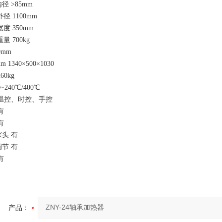
内径
>85
mm
外径
1100mm
宽度
350mm
重量
700kg
0mm
m
1340×500×1030
260kg
0~240℃/400℃
温控、时控、手控
有
有
探头
有
调节
有
有
产品：