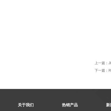
上一篇：
J
下一篇：
关于我们
热销产品
新