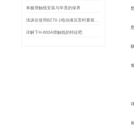
单极滑触线安装与毕竟的保养
浅谈在使用BZ70-1电动液压泵时要留意哪六点
详解下H-800A滑触线的特征吧