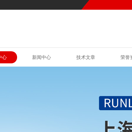
中心
新闻中心
技术文章
荣誉