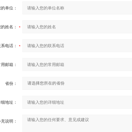
您的单位：
您的姓名：
联系电话：
常用邮箱：
省份：
详细地址：
补充说明：