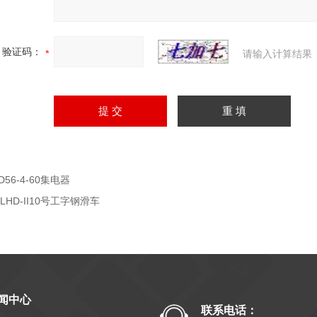
验证码：
请输入计算结果
D56-4-60集电器
RLHD-II10号工字钢滑车
闻中心
联系电话：