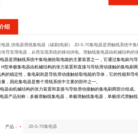
介绍
受电器,供电器滑线集电器（碳刷|电刷）
JD-5-70集电器
是滑触线系统中集
接传导至用电器，从而实现系统的移动供电。滑触线集电器由机械结构的
集电器是滑触线系统中集电侧拾取电能的主要装置之一，它通过集电刷与
。H型单极集电器由机械结构的张力装置和直接与导轨滑动接触的集电刷
机构的稳定性，集电刷则是导轨滑动接触拾取电能的导体，它的性能和导
质量，因此集电器是整个滑线系统中主要的部件之一。
集电器由机械结构的张力装置和直接与导轨滑动接触的集电刷两部分组成。
集电器
产品别称：多极滑触线集电器，单极滑触线集电器，单极排式滑触线
产品：