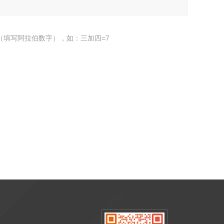
（填写阿拉伯数字），如：三加四=7