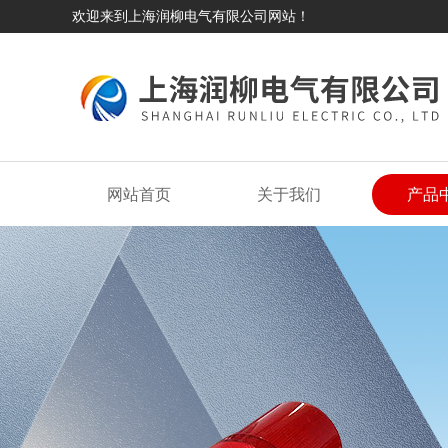
欢迎来到上海润柳电气有限公司网站！
网站首页
关于我们
产品