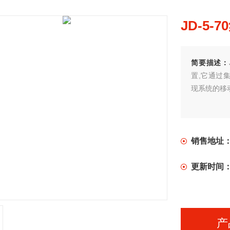
JD-5-
简要描述：
置,它通过
现系统的移
销售地址
更新时间
产