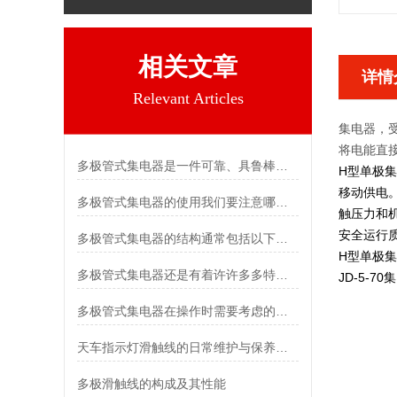
相关文章
详情
Relevant Articles
集电器，
将电能直
多极管式集电器是一件可靠、具鲁棒性低成本器件
H型单极
移动供电
多极管式集电器的使用我们要注意哪些？
触压力和
安全运行
多极管式集电器的结构通常包括以下几个主要部分
H型单极
多极管式集电器还是有着许许多多特点的
JD-5-70
多极管式集电器在操作时需要考虑的技巧
天车指示灯滑触线的日常维护与保养事项
多极滑触线的构成及其性能