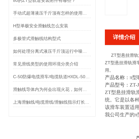
80的ZT型轨道安装附件有哪些？
手动式超薄液压千斤顶有怎样的使用方法?
H型单极安全滑触线怎么安装
详情介绍
多极管式滑触线结构型式
如何处理分离式液压千斤顶运行中噪音过大
ZT型悬挂滑轨
ZT型悬挂滑轨滑
常见滑线类型的使用环境分类介绍
用。
C-50防爆电缆滑车/电缆轨道HXDL-50特点
产品名称：
π
型
产品型号：
ZT-J
滑触线导体内为何会出现火花，如何来解决
ZT
型悬挂滑轨
统。它是以各
上海滑触线/电缆滑线/滑触线指示灯长期供应
该滑车装置适
我公司生产的π