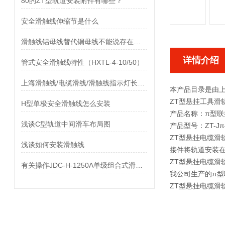
80的ZT型轨道安装附件有哪些？
安全滑触线伸缩节是什么
滑触线铝母线替代铜母线不能说存在有风险
详情介绍
管式安全滑触线特性（HXTL-4-10/50）
上海滑触线/电缆滑线/滑触线指示灯长期供应
本产品目录是由
ZT型悬挂工具滑
H型单极安全滑触线怎么安装
产品名称：
π型联
浅谈C型轨道中间滑车布局图
产品型号：ZT-Jπ40
ZT型悬挂电缆滑
浅谈如何安装滑触线
接件将轨道安装
ZT型悬挂电缆
有关操作JDC-H-1250A单级组合式滑触线的安全事项
我公司生产的π
ZT型悬挂电缆滑