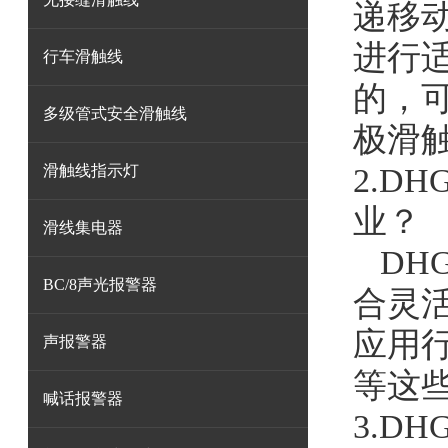
递移
进行
行车滑触线
的，
多级管式安全滑触线
极滑
2.
DH
滑触线指示灯
业？
滑线集电器
DH
BC/8声光报警器
合灵
应用
声报警器
等这
喊话报警器
3.
DHG