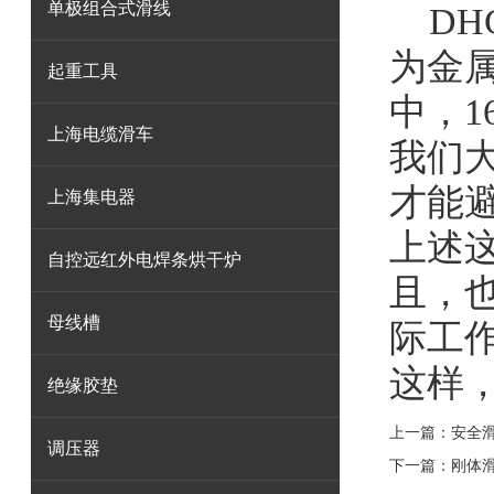
单极组合式滑线
DHG
为金
起重工具
中，
上海电缆滑车
我们
才能
上海集电器
上述
自控远红外电焊条烘干炉
且，
母线槽
际工
这样
绝缘胶垫
上一篇：
安全
调压器
下一篇：
刚体