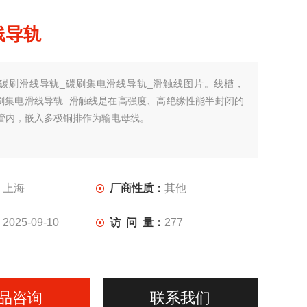
线导轨
碳刷滑线导轨_碳刷集电滑线导轨_滑触线图片。线槽，
列碳刷集电滑线导轨_滑触线是在高强度、高绝缘性能半封闭的
管内，嵌入多极铜排作为输电母线。
：
上海
厂商性质：
其他
：
2025-09-10
访 问 量：
277
品咨询
联系我们