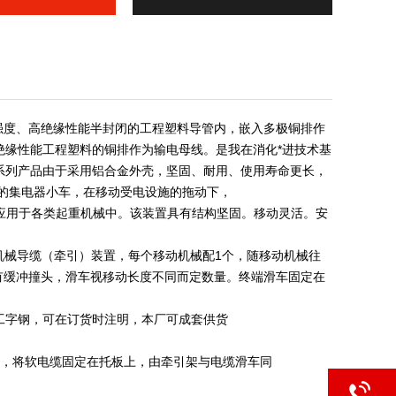
高强度、高绝缘性能半封闭的工程塑料导管内，嵌入多极铜排作
高绝缘性能工程塑料的铜排作为输电母线。是我在消化*进技术基
xtl系列产品由于采用铝合金外壳，坚固、耐用、使用寿命更长，
灵活的集电器小车，在移动受电设施的拖动下，
应用于各类起重机械中。该装置具有结构坚固。移动灵活。安
机械导缆（牵引）装置，每个移动机械配1个，随移动机械往
有缓冲撞头，滑车视移动长度不同而定数量。终端滑车固定在
号数工字钢，可在订货时注明，本厂可成套供货
成，将软电缆固定在托板上，由牵引架与电缆滑车同