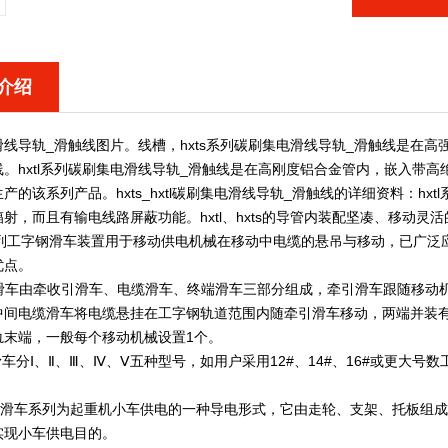
介绍
滑线导轨_滑触线图片。
线槽
，hxts系列碳刷集电滑线导轨_滑触线是在
线。hxtl系列碳刷集电滑线导轨_滑触线是在高刚度铝合金管内，嵌入带
产的该系列产品。hxts_hxtl碳刷集电滑线导轨_滑触线的详细资料：h
射，而且有输电线路屏蔽功能。hxtl、hxts的导管内装配坚凑、移动
系列工字钢滑车装置用于移动供电机械在移动中电缆的悬吊与移动，已广泛
优点。
滑车由牵收引滑车、电缆滑车、终端滑车三部分组成，牵引滑车跟随移动
中间电缆滑车将电缆悬挂在工字钢轨道范围内随牵引滑车移动，两端并装
轨末端，一般每个移动机械设置1个。
分Ⅰ、Ⅱ、Ⅲ、Ⅳ、Ⅴ五种型号，如用户采用12#、14#、16#或更大
：
缆滑车系列为起重机小车供电的一种导电形式，它由走轮、支架、托板组
实现小车供电目的。