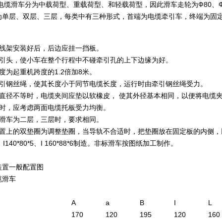
缆滑车分为中载荷型、重载荷型、和轻载荷型，因此滑车走轮为Ф80、Ф63
为单层、双层、三层，每类中有三种形式，首端为电缆牵引车，终端为固
挂线架安装好后，后边应挂一挡板。
牵引头，使小车在整个行程中不碰牵引孔的上下边缘为好。
度为起重机跨度的1.2倍加8米。
牵引钢丝绳，使其长度小于同节电缆长度，运行时由牵引钢丝绳受力。
缆直径不等时，电缆夹间应垫以软橡皮， 使其外径基本相同，以便将电缆
缆时，应考虑两面电缆托板受力均衡。
缆滑车为二层，三层时，要求相同。
置上的双垫圈为调整垫圈，当导轨不合适时，把垫圈放在固定板的内侧，以调整轨
*5、I140*80*5、I 160*88*6制造。非标滑车按图纸加工制作。
装置一般配置图
缆滑车
A
a
B
I
L
170
120
195
120
160