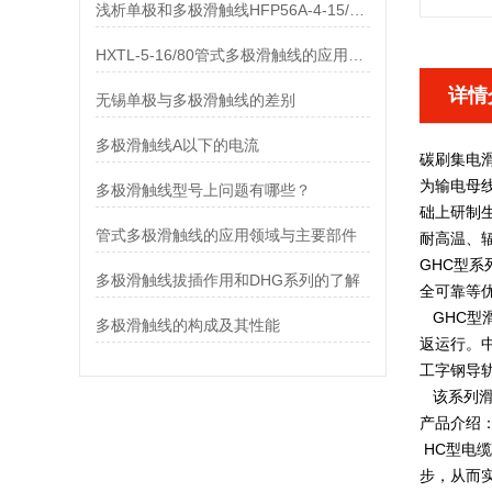
浅析单极和多极滑触线HFP56A-4-15/80的差异
HXTL-5-16/80管式多极滑触线的应用与优点、组成部分
详情
无锡单极与多极滑触线的差别
多极滑触线A以下的电流
碳刷集电
为输电母
多极滑触线型号上问题有哪些？
础上研制生
管式多极滑触线的应用领域与主要部件
耐高温、辐
GHC型
多极滑触线拔插作用和DHG系列的了解
全可靠等
GHC型
多极滑触线的构成及其性能
返运行。
工字钢导
该系列滑车
产品介绍
HC型电
步，从而