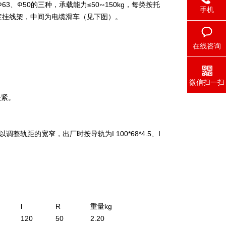
、Ф50的三种，承载能力≤50∽150kg，每类按托
手机
定挂线架，中间为电缆滑车（见下图）。
在线咨询
微信扫一扫
夹紧。
距的宽窄，出厂时按导轨为I 100*68*4.5、I
l
R
重量kg
120
50
2.20