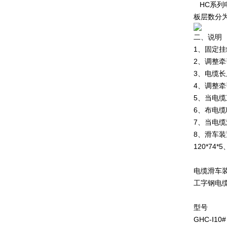
HC系列电
板层数分
二、说明
1、固定
2、调整
3、电缆长
4、调整
5、当电
6、布电
7、当电
8、滑车装
120*74
电缆滑车
工字钢电
型号
GHC-Ⅰ10#