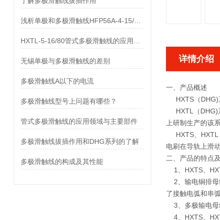
了解多极滑触线拔插作用
浅析单极和多极滑触线HFP56A-4-15/80的差异
HXTL-5-16/80管式多极滑触线的应用与优点、组成部分
详情介绍
无锡单极与多极滑触线的差别
多极滑触线A以下的电流
一、产品概述
HXTS（DHG
多极滑触线型号上问题有哪些？
HXTL（DHG
管式多极滑触线的应用领域与主要部件
上研制生产的该
HXTS、HXT
多极滑触线拔插作用和DHG系列的了解
电刷在导轨上滑
二、产品的特点
多极滑触线的构成及其性能
1、HXTS、H
2、输电铜排母
了接触电弧和串
3、多极输电母
4、HXTS、H