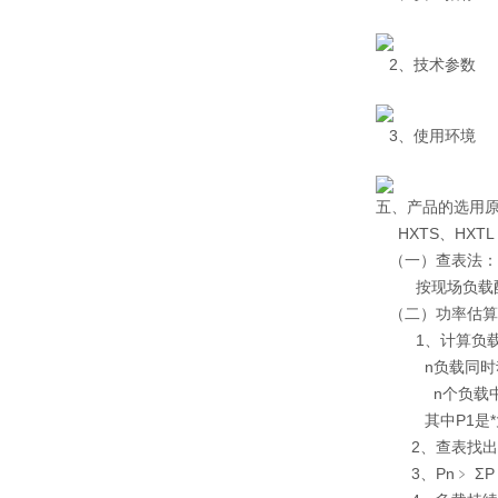
2、技术参数
3、使用环境
五、产品的选用
HXTS、HXT
（一）查表法：
按现场负载配置
（二）功率估算
1、计算负载
n负载同时动作 
n个负载中不同
其中Ρ1是*
2、查表找出
3、Ρn﹥ ΣΡ