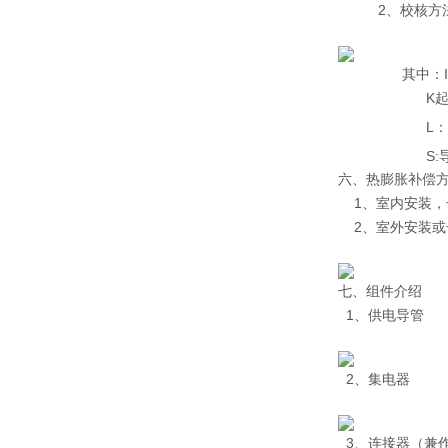
2、校核方
其中：Imax=K
K起：绕线电机
L：计算长度（
S:导轨母
六、热膨胀补偿
1、室内安装，长
2、室外安装或长
七、组件介绍
1、供电导管
2、集电器
3、连接器（兼