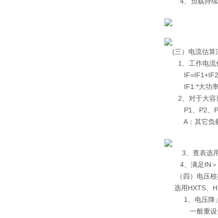
4、负载持续率
(三）电流估算
1、工作电流估
IF=IF1+IF2
IF1:*大功率
2、对于大容量、多
P1、P2、P3三
A：其它负载电
3、查表选用导
4、满足IN＞I
（四）电压校
选用HXTS、H
1、电压降△
一般重设备△U