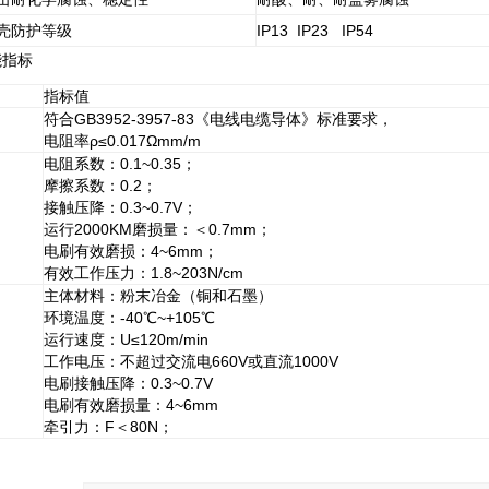
壳防护等级
IP13 IP23 IP54
能指标
指标值
符合GB3952-3957-83《电线电缆导体》标准要求，
电阻率ρ≤0.017Ωmm/m
电阻系数：0.1~0.35；
摩擦系数：0.2；
接触压降：0.3~0.7V；
运行2000KM磨损量：＜0.7mm；
电刷有效磨损：4~6mm；
有效工作压力：1.8~203N/cm
主体材料：粉末冶金（铜和石墨）
环境温度：-40℃~+105℃
运行速度：U≤120m/min
工作电压：不超过交流电660V或直流1000V
电刷接触压降：0.3~0.7V
电刷有效磨损量：4~6mm
牵引力：F＜80N；