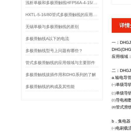
浅析单极和多极滑触线HFP56A-4-15/80的差异
HXTL-5-16/80管式多极滑触线的应用与优点、组成部分
详情
无锡单极与多极滑触线的差别
多极滑触线A以下的电流
一：
DHGJ
DHG(D
多极滑触线型号上问题有哪些？
应用领域
管式多极滑触线的应用领域与主要部件
二：
DHGJ
多极滑触线拔插作用和DHG系列的了解
a.输电导
㈠单级导轨*大连
多极滑触线的构成及其性能
㈡单级导轨
㈢导电相数: 3
㈣管式滑线
b．集电器
㈠电刷载流量：