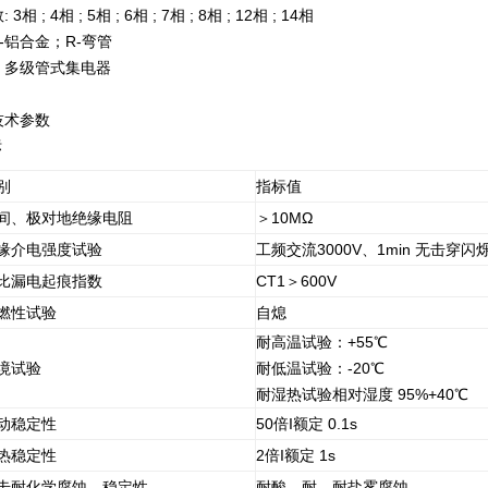
相 ; 4相 ; 5相 ; 6相 ; 7相 ; 8相 ; 12相 ; 14相
-铝合金；R-弯管
：多级管式集电器
技术参数
标
别
指标值
间、极对地绝缘电阻
＞10MΩ
缘介电强度试验
工频交流3000V、1min 无击穿闪
比漏电起痕指数
CT1＞600V
燃性试验
自熄
耐高温试验：+55℃
境试验
耐低温试验：-20℃
耐湿热试验相对湿度 95%+40℃
动稳定性
50倍I额定 0.1s
热稳定性
2倍I额定 1s
击耐化学腐蚀、稳定性
耐酸、耐、耐盐雾腐蚀