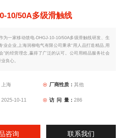
10-10/50A多级滑触线
作为一家移动馈电-DHGJ-10-10/50A多级滑触线研发、生
专业企业,上海润柳电气有限公司秉承“用人品打造精品,用
会"的经营理念,赢得了广泛的认可。公司用精品服务社会
行业良心。
：
上海
厂商性质：
其他
：
2025-10-11
访 问 量：
286
品咨询
联系我们