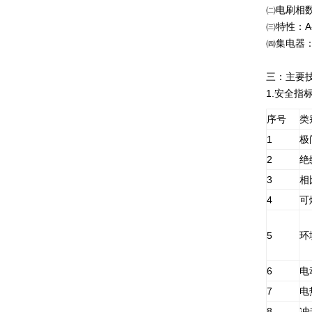
㈡电刷相数: 3
㈢特性：A
㈣集电器
三：主要
1.安全指
序号
类
1
极
2
绝
3
相
4
可
5
环
6
电
7
电
8
冲