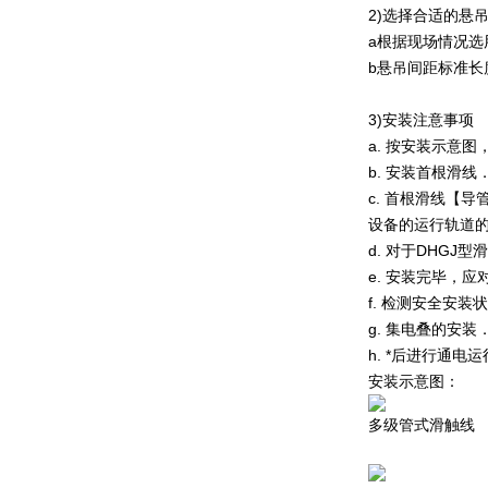
2)选择合适的悬
a根据现场情况选
b悬吊间距标准长度
3)安装注意事项
a. 按安装示意
b. 安装首根滑
c. 首根滑线【
设备的运行轨道的直
d. 对于DHG
e. 安装完毕，
f. 检测安全安
g. 集电叠的安
h. *后进行通
安装示意图：
多级管式滑触线