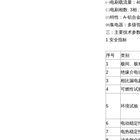
㈠电刷载流量：40A ;
㈡电刷相数: 3相 ; 4相
㈢特性：A-铝合金
㈣集电器：多级
三：主要技术参
1.安全指标
序号
类别
1
极间、极
2
绝缘介电
3
相比漏电
4
可燃性试
5
环境试验
6
电动稳定
7
电热稳定
8
冲击耐化