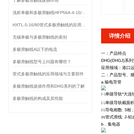
了解多极滑触线拔插作用
浅析单极和多极滑触线HFP56A-4-15/80的差异
HXTL-5-16/80管式多极滑触线的应用与优点、组成部分
详情介绍
无锡单极与多极滑触线的差别
多极滑触线A以下的电流
一：产品
DHG(DHGJ
多极滑触线型号上问题有哪些？
应用领域：港口
管式多极滑触线的应用领域与主要部件
二：产品型号、
a.输电导管
多极滑触线拔插作用和DHG系列的了解
㈠单级导轨*大连续载流量：5
多极滑触线的构成及其性能
㈡单级导轨截面积
㈢导电相数: 3相 ; 4相
㈣管式滑线: J-
b．集电器