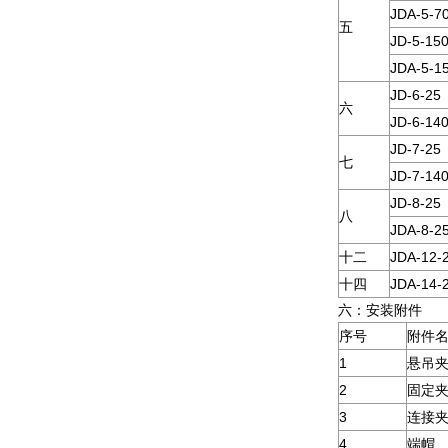
JDA-5-7
五
JD-5-15
JDA-5-1
JD-6-25
六
JD-6-14
JD-7-25
七
JD-7-14
JD-8-25
八
JDA-8-2
十二
JDA-12-
十四
JDA-14-
六：安装附件
序号
附件
1
悬吊
2
固定
3
连接
4
端帽