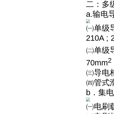
二：
多
a.输电
㈠单级导轨*
210A ; 
㈡单级
2
70mm
㈢导电相数:
㈣管式滑
b．集
㈠电刷载流