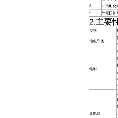
8
冲击耐化
9
外壳防护
2.主要
类别
输电导轨
电刷
集电器