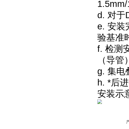
1.5mm
d. 
e. 
验基准
f. 
（导管
g. 
h. *
安装示