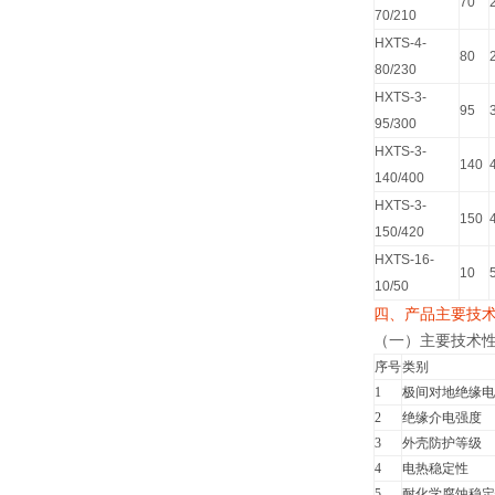
70
70/210
HXTS-4-
80
80/230
HXTS-3-
95
95/300
HXTS-3-
140
140/400
HXTS-3-
150
150/420
HXTS-16-
10
10/50
四、产品主要技
（一）主要技术
序号
类别
1
极间对地绝缘电
2
绝缘介电强度
3
外壳防护等级
4
电热稳定性
5
耐化学腐蚀稳定