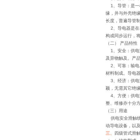
1、导管：是一
缘，并与外壳绝
长度，普遍导管
2、导电器是在
构成同步运行，将
（二） 产品特性
1、安全：供电安
及异物触及。产
2、可靠：输电
材料制成。导电
3、经济：供电
颖，无需其它绝
4、方便：供电
整、维修亦十分
（三）用途
供电安全滑触线
动导电设备，以
三、
四级管式滑