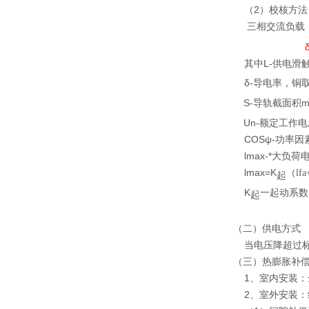
（2）
校核方法
三相交流负载
δS
其中L-供电滑
δ-导电率，铜取5
S-导轨截面积
Un-额定工作电
COSψ-功率因素
lmax-*大负荷
lmax=K
（lfa
起
K
一起动系数
起
（二）供电方式
当电压降超过标
（三）热膨胀补
1、室内安装：全
2、室外安装：线