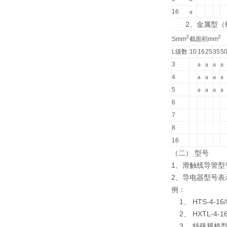
a
16
2、金属型（
2
2
Smm
截面积mm
L级数
10
16
25
35
5
a
a
a
a
3
a
a
a
a
4
a
a
a
a
5
6
7
8
16
（二） 型号
1、滑触线导管型
2、导电器型号表
例：
1、 HTS-4-
2、 HXTL-4
3、 特殊规格