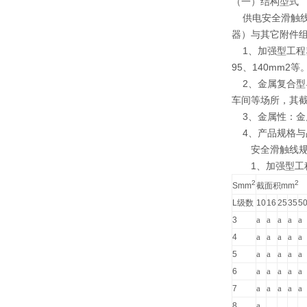
（一）结构型式
供电安全滑触线
器）与其它附件
1、加强型工程塑
95、140mm2
2、金属复合型导
车间等场所，其截
3、金属性：金属
4、产品规格与
安全滑触线规
1、加强型工程
2
2
Smm
截面积mm
L级数
10
16
25
35
5
a
a
a
a
a
3
a
a
a
a
a
4
a
a
a
a
a
5
a
a
a
a
a
6
a
a
a
a
a
7
a
8