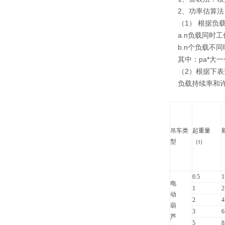
2、功率估算法
（1） 根据负载
a.n负载同时工作：Σ
b.n个负载不同时工
其中：pa*大一
（2）根据下表查
负载持续率和许用
吊车类
起重量
型
（t）
0.5
1
电
1
2
动
2
4
葫
3
6
芦
5
8