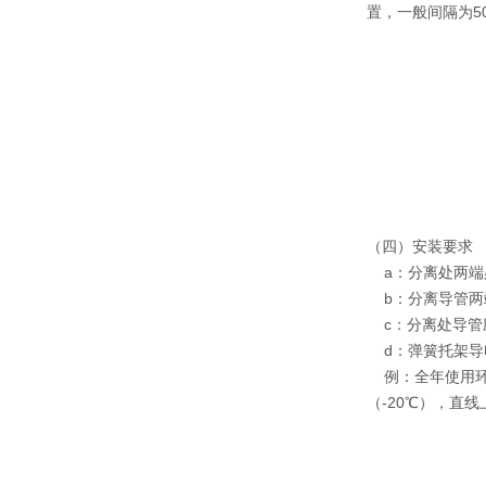
置，一般间隔为5
（四）安装要求
a：分离处两端
b：分离导管两
c：分离处导管
d：弹簧托架导电
例：全年使用环境温
（-20℃），直线