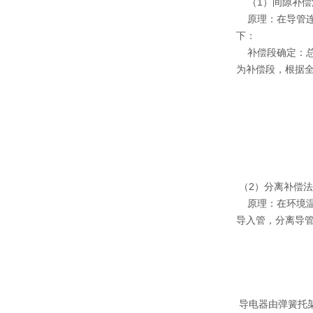
（1）间隙补偿
原理：在导管连
下：
补偿段确定：总
为补偿段，根据全
（2）分离补偿法
原理：在环境温
导入管，分离导
导电器由弹簧托