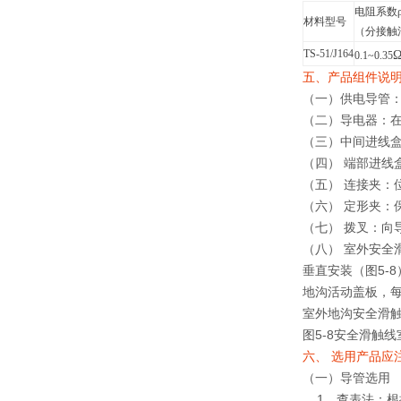
电阻系数
材料型号
（分接触
TS-51/J164
Ω
0.1~0.35
五、产品组件说
（一）供电导管：
（二）导电器：在
（三）中间进线盒
（四） 端部进线
（五） 连接夹：
（六） 定形夹：保
（七） 拨叉：向
（八） 室外安全
垂直安装（图5-8
地沟活动盖板，每
室外地沟安全滑
图5-8安全滑触
六、 选用产品应
（一）导管选用
1、查表法：根据