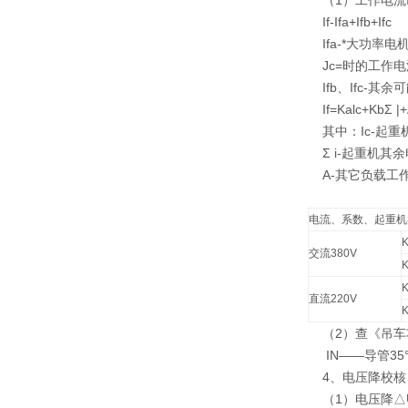
（1）工作电流I
If-Ifa+Ifb+Ifc
Ifa-*大功率
Jc=时的工作电
Ifb、Ifc-
If=Kalc+KbΣ |+
其中：Ic-起重机
Σ i-起重机其余
A-其它负载工作
电流、系数、起重机
K
交流380V
K
K
直流220V
K
（2）查《吊车功
IN——导管35
4、电压降校核：
（1）电压降
△