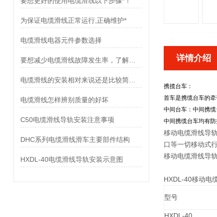
要想更好的使用电缆滑线以下步骤*！
为保证电缆滑线正常运行,正确维护*
电缆滑线电器元件参数选择
详情介绍
要想减少电缆滑线故障发生率，了解使用禁忌是非常重要
电缆滑线的安装相对来说还是比较简单的
携揽台车：
首车是携缆台车的牵
电缆滑线怎样辨别质量的好坏
中间台车：中间携缆
C50电缆滑线导轨安装注意事项
中间携缆台车均有防
移动电缆滑线导
DHC系列电缆滑线滑车主要部件结构
口等一切移动式
移动电缆滑线导
HXDL-40电缆滑线导轨安装示意图
HXDL-40移动
型号
HXDL-40