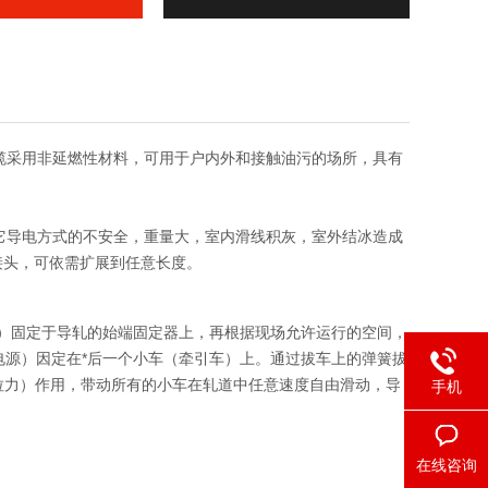
采用非延燃性材料，可用于户内外和接触油污的场所，具有
导电方式的不安全，重量大，室内滑线积灰，室外结冰造成
接头，可依需扩展到任意长度。
）固定于导轧的始端固定器上，再根据现场允许运行的空间，
用电源）因定在*后一个小车（牵引车）上。通过拔车上的弹簧拔
拉力）作用，带动所有的小车在轧道中任意速度自由滑动，导
手机
在线咨询