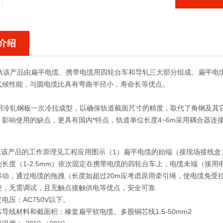
介绍
该产品由扁平电缆、携带电缆用四轮台车和导轧三大部分组成。扁平电缆
气候性能，与圆电缆比具有弯曲半径小，寿命长等优点。
冷轧钢板一次冷拉成型，以确保轨道截面尺寸的精度，取代了角钢及其它
，影响使用的缺点，更具有国内*特点，轨道单位长度4~6m采用耦合器连
该产品的工作原理见工程应用图示（1）扁平电缆的始端（接现场接线盒
的长度（1-2.5mm）依次固定在携带电缆的四轮台车上，电缆未端（接
移动，通过电缆的拖拽（长度如超过20m应考虑原用牵引绳，使电缆免受
便，无需调试，且无触点接触供电等优点，安全可靠.
电压：AC750V以下。
导线材料和截面积：橡套扁平软电缆、多股铜芯线1.5-50mm2