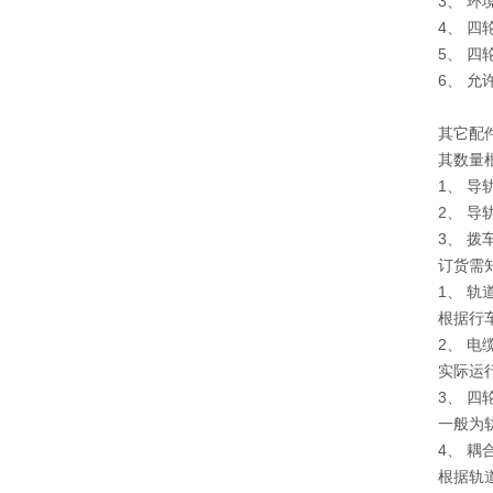
3、 环境温
4、 四轮
5、 四轮
6、 允许
其它配
其数量根
1、 导
2、 导
3、 拨
订货需
1、 轨
根据行车
2、 电
实际运行
3、 四
一般为轨
4、 耦
根据轨道