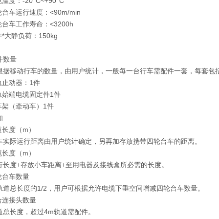
度：-20°C~+90°C
台车运行速度：<90m/min
台车工作寿命：<3200h
*大静负荷：150kg
件数量
据移动行车的数量，由用户统计，一般每一台行车需配件一套，每套包
轨止动器：1件
轨始端电缆固定件1件
车架（牵动车）1件
知
道长度（m）
实际运行距离由用户统计确定，另再加存放携带四轮台车的距离。
缆长度（m）
长度+存放小车距离+至用电器及接线盒所必需的长度。
轮台车数量
道总长度的1/2，用户可根据允许电缆下垂空间增减四轮台车数量。
合连接头数量
总长度，超过4m轨道需配件。