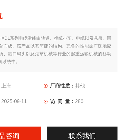
轨
HXDL系列电缆滑线由轨道、携缆小车、电缆以及悬吊、固
合而成。该产品以其简捷的结构、完备的性能被广泛地应
场、港口码头以及烟草机械等行业的起重运输机械的移动
舆系统中。
：
上海
厂商性质：
其他
：
2025-09-11
访 问 量：
280
品咨询
联系我们