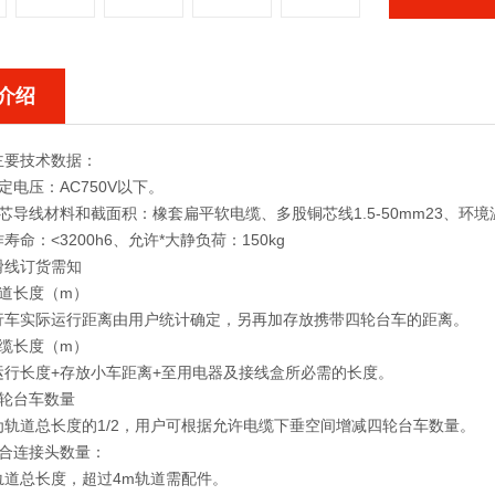
介绍
主要技术数据：
电压：AC750V以下。
线材料和截面积：橡套扁平软电缆、多股铜芯线1.5-50mm23、环境温度：-
寿命：<3200h6、允许*大静负荷：150kg
线订货需知
道长度（m）
实际运行距离由用户统计确定，另再加存放携带四轮台车的距离。
缆长度（m）
长度+存放小车距离+至用电器及接线盒所必需的长度。
轮台车数量
道总长度的1/2，用户可根据允许电缆下垂空间增减四轮台车数量。
合连接头数量：
总长度，超过4m轨道需配件。