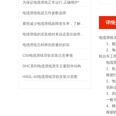
为保证电缆滑线正常运行,正确维护*
电缆滑线电器元件参数选择
详情
要想减少电缆滑线故障发生率，了解使用禁忌是非常重要
电缆滑线的安装相对来说还是比较简单的
电缆滑线
1、额定
电缆滑线怎样辨别质量的好坏
2、每芯导
C50电缆滑线导轨安装注意事项
轮台车工作
电缆滑
DHC系列电缆滑线滑车主要部件结构
1、轨
根据行车
HXDL-40电缆滑线导轨安装示意图
2、电
实际运行
3、四
一般为轨
4、耦
根据轨道