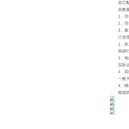
其它配
其数量根
1、导轨
2、导轨
3、拨车
订货需
1、轨
根据行车
2、电
实际运行
3、四
一般为轨
4、耦
根据轨道