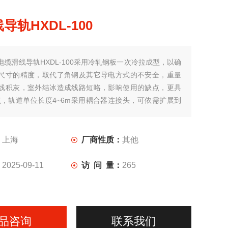
导轨HXDL-100
电缆滑线导轨HXDL-100采用冷轧钢板一次冷拉成型，以确
尺寸的精度，取代了角钢及其它导电方式的不安全，重量
线积灰，室外结冰造成线路短咯，影响使用的缺点，更具
点，轨道单位长度4~6m采用耦合器连接头，可依需扩展到
：
上海
厂商性质：
其他
：
2025-09-11
访 问 量：
265
品咨询
联系我们