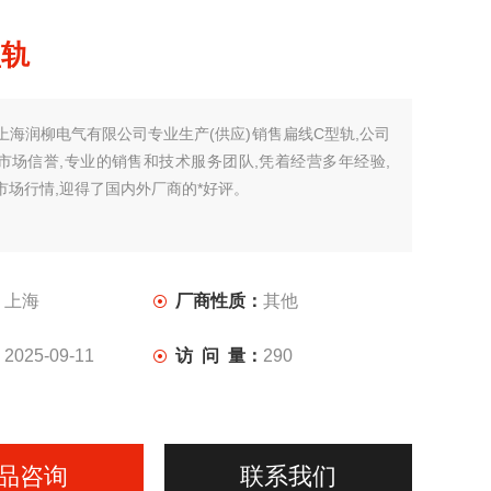
型轨
上海润柳电气有限公司专业生产(供应)销售扁线C型轨,公司
市场信誉,专业的销售和技术服务团队,凭着经营多年经验,
市场行情,迎得了国内外厂商的*好评。
：
上海
厂商性质：
其他
：
2025-09-11
访 问 量：
290
品咨询
联系我们