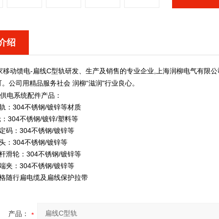
介绍
-
扁线C型轨
,
移动馈电
研发、生产及销售的专业企业
上海润柳电气有限公
“
"
可。公司用精品服务社会
润柳
滋润
行业良心。
动供电系统配件产品：
型轨：304不锈钢/镀锌等材质
轮：304不锈钢/镀锌/塑料等
固定码：304不锈钢/镀锌等
接头：304不锈钢/镀锌等
拨杆滑轮：304不锈钢/镀锌等
末端夹：304不锈钢/镀锌等
规格随行扁电缆及扁线保护拉带
产品：