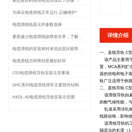
要想更好的使用电缆滑线以下步骤*！
为保证电缆滑线正常运行,正确维护*
电缆滑线电器元件参数选择
详情介绍
要想减少电缆滑线故障发生率，了解使用禁忌是非常重要
电缆滑线的安装相对来说还是比较简单的
一、
直线导轨 C
该产品主要用于意
电缆滑线怎样辨别质量的好坏
置，MCA系列贮
C50电缆滑线导轨安装注意事项
器的供电和电子装
轨广泛适用于铁
DHC系列电缆滑线滑车主要部件结构
二、
直线导轨 C
该滑线导轨由扁
HXDL-40电缆滑线导轨安装示意图
的耐气候性能，
轧道采用冷轧钢
线路短咯，影响使
该滑线导轨的工
隔适当的长度（1