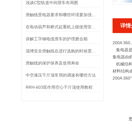
浅谈C型轨道中间滑车布局图
滑触线受电器要求和哪些环境要加强维护
详情
在电动葫芦和桥式起重机上能使用安全滑触线吗
讲解工字钢电缆滑车的护理磨合期
200A 36
集电器是
淄博安全滑触线在进行选购的时候需要注意那些问题
集电器由
滑触线的保护保养及使用寿命
机械结构
材料结构
中空液压千斤顶常用的调速有哪些方法
200A 3
RRH-603双作用空心千斤顶使用教程