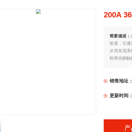
200A 
简要描述：
装置，它通
从而实现系
轨滑动接触
销售地址
更新时间
产