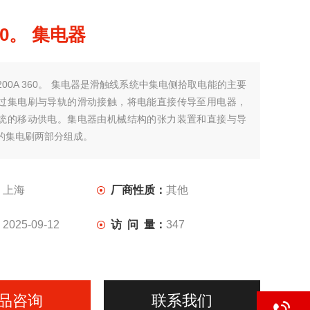
360。 集电器
200A 360。 集电器是滑触线系统中集电侧拾取电能的主要
过集电刷与导轨的滑动接触，将电能直接传导至用电器，
统的移动供电。集电器由机械结构的张力装置和直接与导
的集电刷两部分组成。
：
上海
厂商性质：
其他
：
2025-09-12
访 问 量：
347
品咨询
联系我们