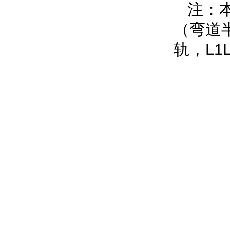
注：本
（弯道半
轨，L1