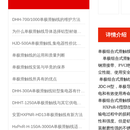
DHH-700/1000单极滑触线的维护方法
为什么单极滑触线导体选择铝型材做而不是纯铝做
详情介绍
HJD-500A单极滑触线,集电器性价比优势有哪些
单极组合式滑触
单极滑触线的运用和质量判断
单极组合式滑触线 
钢滑接带、PVC
单极滑触线安装与毕竟的保养
尘性能、使用安
单极滑触线所具有的优点
单极组合式滑触
JDC-H型，单
DHH-300A单极滑触线轻型集电器有什么样的要求
电和有效使用寿
单极组合式滑触
DHHT-1250A单极滑触线与其它供电系统的比较
HXPnR-H型
输电过程中的损耗
安置HXPNR-HD13单极滑触线有新方法
性和强度。但是铝
HxPnR-H-150A-3000A单极滑触线适用条件都有哪些
装耐磨性强的不锈