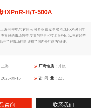
XPnR-H/T-500A
：
上海润柳电气有限公司专业供应单极滑线HXPnR-H/T-
公司具有良好的市场信誉,专业的销售和技术服务团队,凭着经营
熟悉并了解市场行情,迎得了国内外厂商的*好评。
：
上海
厂商性质：
其他
：
2025-09-16
访 问 量：
223
品咨询
联系我们