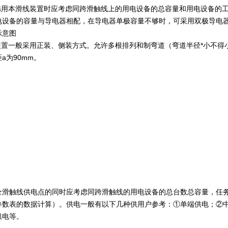
用本滑线装置时应考虑同跨滑触线上的用电设备的总容量和用电设备的工
电设备的容量与导电器相配，在导电器单极容量不够时，可采用双极导电
示意图
一般采用正装、侧装方式。允许多根排列和制弯道（弯道半径*小不得小于1.5
a为90mm。
全滑触线供电点的同时应考虑同跨滑触线的用电设备的总台数总容量，任
参数表的数据计算）。供电一般有以下几种供用户参考：①单端供电；②中部
供电等。