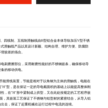
线三相制、四线制、五线制滑触线由H型铝合金本体导轨加压V型不锈
合式滑触线产品以其设计新颖、结构合理、维护方便、防腐防
环境较差的场合。
面和电刷磨擦部位，采用耐磨性能好的不锈钢嵌条，确保移动导
设备的移动供电。
"型节能滑线装置，节能是相对于以角钢为主体的滑触线，电能在
"H"型，是在保证一定的导电截面积的基础上以能提高整体刚
性，在"H"形中梁制成上拱型，又在此处按规定的工艺程序嵌
电面，其嵌装工艺保证了不锈钢与铝型材的紧密结合，从导入铝
输出去，保证了起重机械在运行过程中电流的连续。