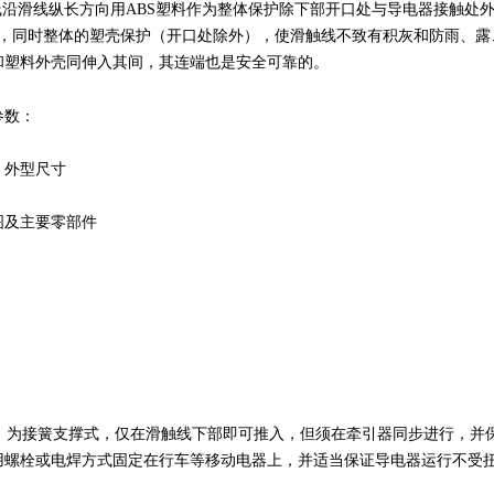
沿滑线纵长方向用ABS塑料作为整体保护除下部开口处与导电器接触处
便，同时整体的塑壳保护（开口处除外），使滑触线不致有积灰和防雨、露
和塑料外壳同伸入其间，其连端也是安全可靠的。
参数：
、外型尺寸
图及主要零部件
为接簧支撑式，仅在滑触线下部即可推入，但须在牵引器同步进行，并保
用螺栓或电焊方式固定在行车等移动电器上，并适当保证导电器运行不受