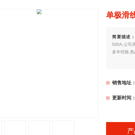
单极滑线H
简要描述
500A,
多年经验,
销售地址
更新时间
产