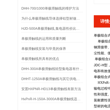
DHH-700/1000单极滑触线的维护方法
为什么单极滑触线导体选择铝型材做而不是纯铝做
详情
HJD-500A单极滑触线,集电器性价比优势有哪些
单极组合
单极滑触线的运用和质量判断
单极组合式
钢滑接带
单极滑触线安装与毕竟的保养
尘性能、
单极滑触线所具有的优点
单极组合
JDC-
DHH-300A单极滑触线轻型集电器有什么样的要求
电和有效
单极组合
DHHT-1250A单极滑触线与其它供电系统的比较
HXPnR
输电过程
安置HXPNR-HD13单极滑触线有新方法
性和强度
HxPnR-H-150A-3000A单极滑触线适用条件都有哪些
装耐磨性
型材的电