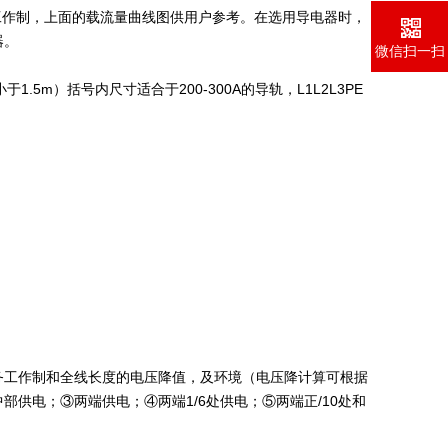
作制，上面的载流量曲线图供用户参考。在选用导电器时，
器。
微信扫一扫
m）括号内尺寸适合于200-300A的导轨，L1L2L3PE
务工作制和全线长度的电压降值，及环境（电压降计算可根据
供电；③两端供电；④两端1/6处供电；⑤两端正/10处和