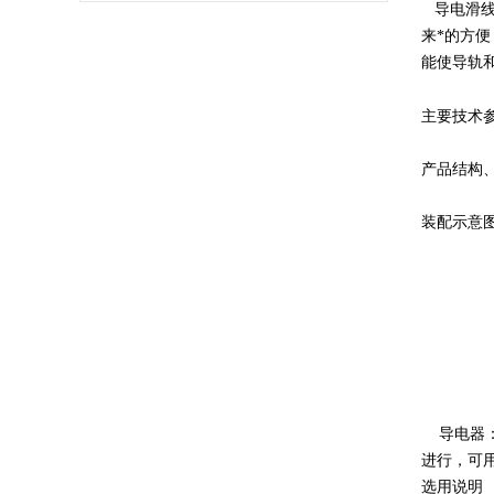
导电滑线
来*的方
能使导轨
主要技术
产品结构
装配示意
导电器：
进行，可
选用说明