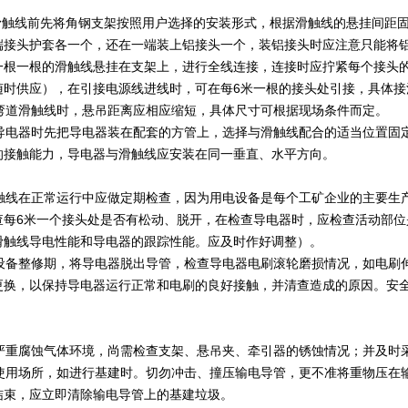
触线前先将角钢支架按照用户选择的安装形式，根据滑触线的悬挂间距固
端接头护套各一个，还在一端装上铝接头一个，装铝接头时应注意只能将铝
一根一根的滑触线悬挂在支架上，进行全线连接，连接时应拧紧每个接头的
随时供应），在引接电源线进线时，可在每6米一根的接头处引接，具体接
道滑触线时，悬吊距离应相应缩短，具体尺寸可根据现场条件而定。
电器时先把导电器装在配套的方管上，选择与滑触线配合的适当位置固定
的接触能力，导电器与滑触线应安装在同一垂直、水平方向。
线在正常运行中应做定期检查，因为用电设备是每个工矿企业的主要生产
查每6米一个接头处是否有松动、脱开，在检查导电器时，应检查活动部
滑触线导电性能和导电器的跟踪性能。应及时作好调整）。
备整修期，将导电器脱出导管，检查导电器电刷滚轮磨损情况，如电刷伸
更换，以保持导电器运行正常和电刷的良好接触，并清查造成的原因。安全
重腐蚀气体环境，尚需检查支架、悬吊夹、牵引器的锈蚀情况；并及时
用场所，如进行基建时。切勿冲击、撞压输电导管，更不准将重物压在输
结束，应立即清除输电导管上的基建垃圾。