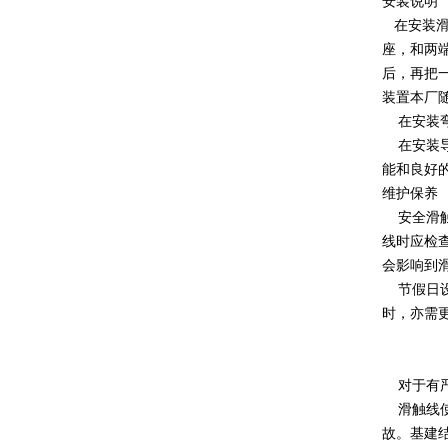
安装说明
在安装滑
座，和两
后，再把
装置本厂
在安装弯
在安装导
能和良好
维护保养
安全滑触
线时应检
会影响到
节假日设
时，亦需
对于有严
滑触线使
故。基建