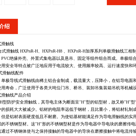
介绍
式滑触线
滑触线 HXPnR-H、HXPnR-H8 、HXPnR-H加厚系列单极滑触
、PVC绝缘外壳、外置式集电器以及悬吊、固定等组件组合而成。单极组
使用安全等特点被广泛地应用于电流较大、使用频率较高、运行速度快和
式滑触线配件
H型，单极导线式滑触线由稀土铝合金制成，载流量大，压降小，在铝导电
使用寿命，广泛使用于各类大吨位门吊、桥吊、装卸吊集装箱吊机等机械
式滑触线产品介绍
-H型防护安全滑触线，其导电主体为断面呈"H"型的铝型材，故又称"H
中的损耗大大被减少。铝材的电阻率远低于钢材，且比重小，将铝材轧制成
。但是铝材表面硬度低且不耐磨。为使铝基材能满足作为导电滑触线的实用
强的不锈钢型材。这"H"形的不锈钢型材是作为导电器中导电块的磨擦传
流通过不锈钢体使与之保持接触的导电器中的导块在磨擦接触中将电流传