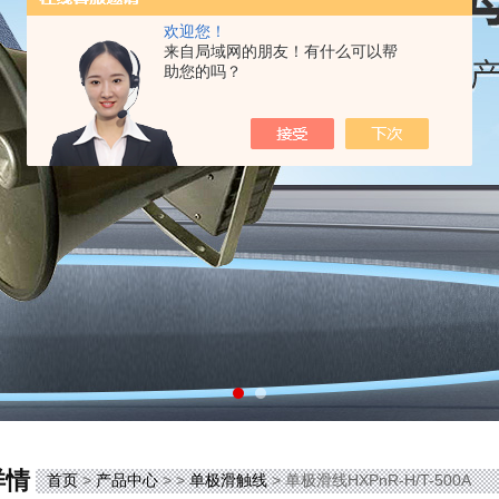
欢迎您！
来自局域网的朋友！有什么可以帮
助您的吗？
详情
首页
>
产品中心
> >
单极滑触线
> 单极滑线HXPnR-H/T-500A