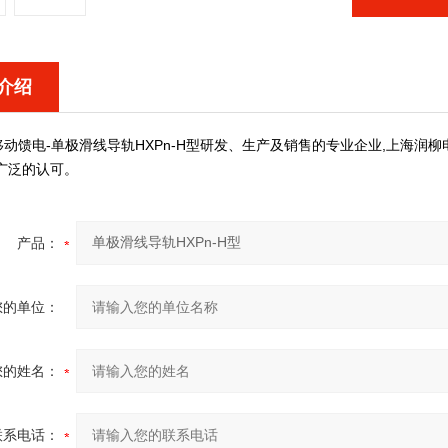
介绍
动馈电-
单极滑线导轨HXPn-H
型
研发、生产及销售的专业企业,上海
润柳
广泛的认可。
产品：
您的单位：
您的姓名：
联系电话：