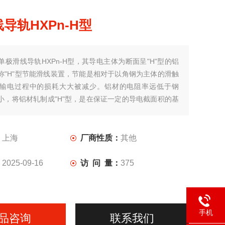
导轨HXPn-H型
单极滑线导轨HXPn-H型，其导电主体为断面呈"H"型的铝
称"H"型节能滑线装置，节能是相对于以角钢为主体的滑触
输电过程中的损耗大大被减少。铝材的电阻率远低于钢
小，将铝材轧制成"H"型，是在保证一定的导电截面积的基
高整体刚性和强度。
：
上海
厂商性质：
其他
：
2025-09-16
访 问 量：
375
手机
品咨询
联系我们