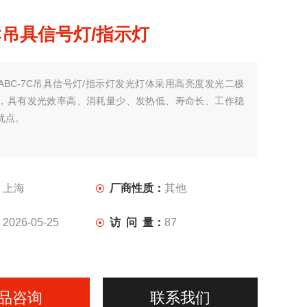
7C吊具信号灯/指示灯
ABC-7C吊具信号灯/指示灯发光灯体采用高亮度发光二极
，具有发光效率高、消耗量少、发热低、寿命长、工作稳
优点。
：
上海
厂商性质：
其他
：
2026-05-25
访 问 量：
87
品咨询
联系我们