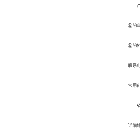
您的
您的
联系
常用
详细