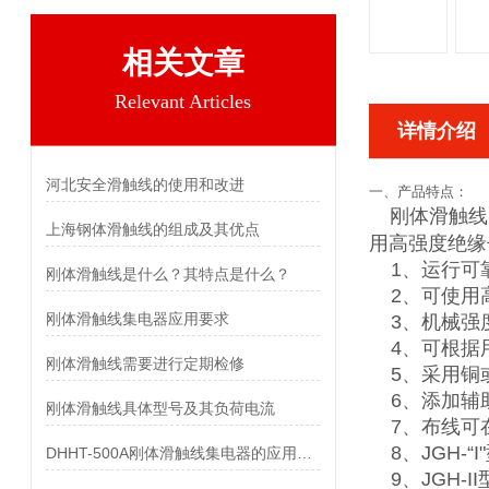
相关文章
Relevant Articles
详情介绍
河北安全滑触线的使用和改进
一、产品特点：
刚体滑触线
上海钢体滑触线的组成及其优点
用高强度绝缘
1、
运行可
刚体滑触线是什么？其特点是什么？
2
、可使用
刚体滑触线集电器应用要求
3
、机械强
4
、可根据
刚体滑触线需要进行定期检修
5
、采用铜
6
、添加辅
刚体滑触线具体型号及其负荷电流
7
、布线可
8
、JGH
DHHT-500A刚体滑触线集电器的应用要求
9
、JGH