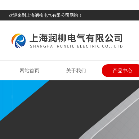
欢迎来到上海润柳电气有限公司网站！
网站首页
关于我们
产品中心