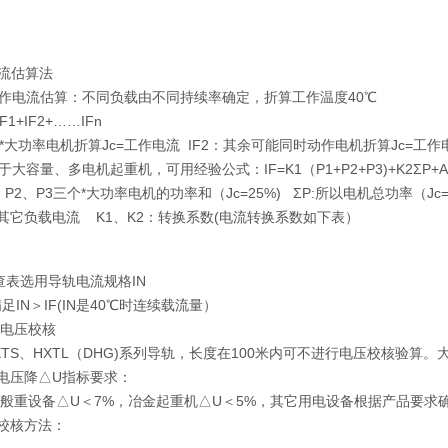
流估算法
电流估算：不同负载由不同持续率确定，折算工作温度40℃
+IF2+……IFn
大功率电机折算Jc=工作电流 IF2：其余可能同时动作电机折算Jc=工作
容量、多电机起重机，可用经验公式：IF=K1（P1+P2+P3)+K2ΣP+A
、P3三个*大功率电机的功率和（Jc=25%) ΣP:所以电机总功率（Jc=2
负载电流 K1、K2：转换系数(电流转换系数如下表）
选用导轨电流规格IN
N＞IF(IN是40℃时连续载流量）
电压校核
S、HXTL（DHG)系列导轨，长度在100米内可不进行电压校核验算。
降△U指标要求：
备△U＜7%，冶金起重机△U＜5%，其它用电设备根据产品要求确
核方法：