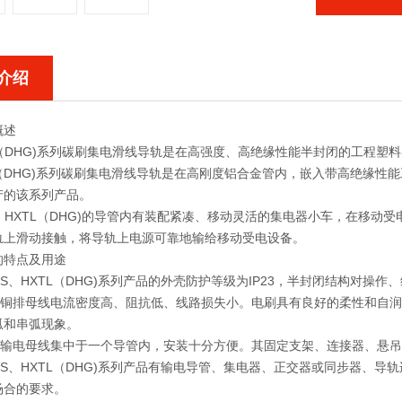
介绍
概述
（DHG)系列碳刷集电滑线导轨是在高强度、高绝缘性能半封闭的工程塑
（DHG)系列碳刷集电滑线导轨是在高刚度铝合金管内，嵌入带高绝缘性
产的该系列产品。
、HXTL（DHG)的导管内有装配紧凑、移动灵活的集电器小车，在移动
轨上滑动接触，将导轨上电源可靠地输给移动受电设备。
的特点及用途
S、HXTL（DHG)系列产品的外壳防护等级为IP23，半封闭结构对操
铜排母线电流密度高、阻抗低、线路损失小。电刷具有良好的柔性和自润
弧和串弧现象。
输电母线集中于一个导管内，安装十分方便。其固定支架、连接器、悬吊
TS、HXTL（DHG)系列产品有输电导管、集电器、正交器或同步器、
场合的要求。