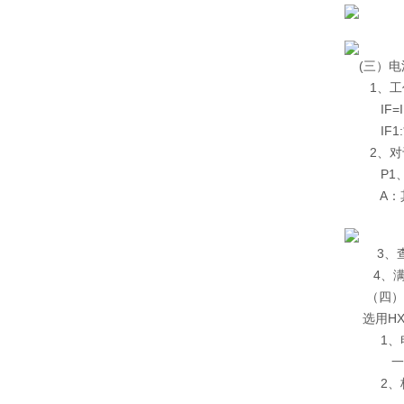
(三）电
1、工作
IF=IF1
IF1:*
2、对于大
P1、P2
A：其它
3、查表
4、满足I
（四）
选用HXT
1、电压
一般重设
2、校