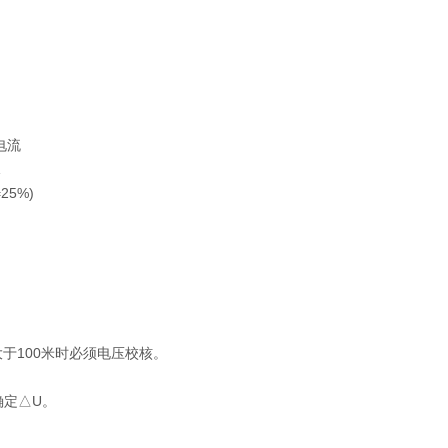
电流
5%)
大于100米时必须电压校核。
定△U。