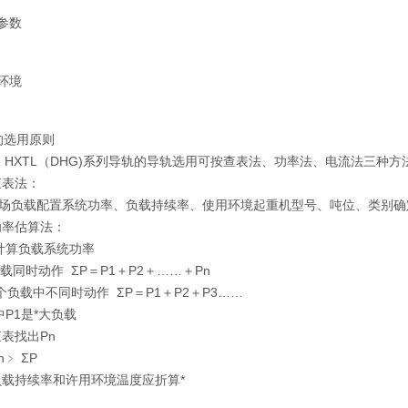
参数
环境
的选用原则
HXTL（DHG)系列导轨的导轨选用可按查表法、功率法、电流法三种方
表法：
载配置系统功率、负载持续率、使用环境起重机型号、吨位、类别确
率估算法：
算负载系统功率
时动作 ΣΡ＝Ρ1＋Ρ2＋……＋Ρn
中不同时动作 ΣΡ＝Ρ1＋Ρ2＋Ρ3……
1是*大负载
找出Ρn
﹥ ΣΡ
持续率和许用环境温度应折算*