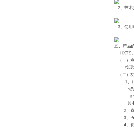
2、技术
3、使用
五、产品
HXTS、
（一）查
按现场负
（二）功
1、计
n负载同
n个负载
其中Ρ
2、查表
3、Ρn
4、负载