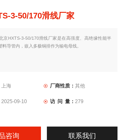
S-3-50/170滑线厂家
北京HXTS-3-50/170滑线厂家是在高强度、高绝缘性能半
塑料导管内，嵌入多极铜排作为输电母线。
：
上海
厂商性质：
其他
：
2025-09-10
访 问 量：
279
品咨询
联系我们