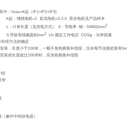
ax=K起（IF1+IF2+IF3)
线电机=2 直流电机=2-2.5 异步电机见产品样本
2
长度（见供电方式） δ：导电率 铜：50MΩ/mm
2
轨母线截面积mm
Un:额定工作电压 COSφ：功率因素
胀补偿方法的确定
安装，长度小于100米，一般不加热膨胀补偿段，仅在每节连接处留有5
安装或长度超过100米时，应加热膨胀补偿段
介绍
导管
器
器（兼作中间供电器）