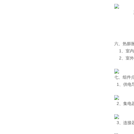
其中：Im
K起：绕
L：计算
S:导
六、热膨
1、室内
2、室外
七、组件
1、供电
2、集电
3、连接