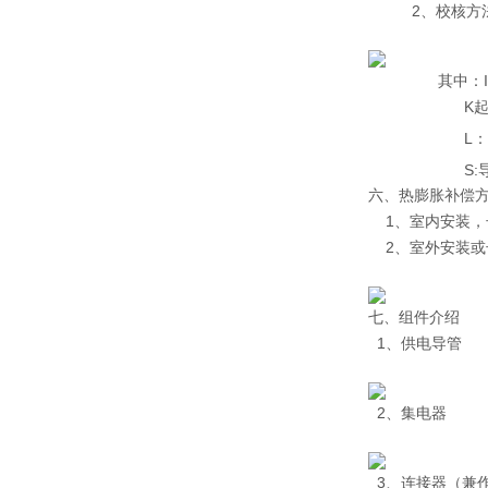
2、校核方
其中：Imax=K
K起：绕线电机
L：计算长度（
S:导轨母
六、热膨胀补偿
1、室内安装，长
2、室外安装或长
七、组件介绍
1、供电导管
2、集电器
3、连接器（兼