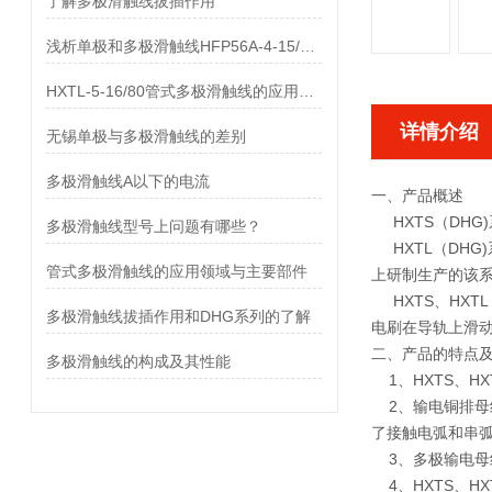
了解多极滑触线拔插作用
浅析单极和多极滑触线HFP56A-4-15/80的差异
HXTL-5-16/80管式多极滑触线的应用与优点、组成部分
详情介绍
无锡单极与多极滑触线的差别
多极滑触线A以下的电流
一、产品概述
HXTS（DHG
多极滑触线型号上问题有哪些？
HXTL（DHG
管式多极滑触线的应用领域与主要部件
上研制生产的该
HXTS、HXT
多极滑触线拔插作用和DHG系列的了解
电刷在导轨上滑
二、产品的特点
多极滑触线的构成及其性能
1、HXTS、H
2、输电铜排母
了接触电弧和串
3、多极输电母
4、HXTS、H