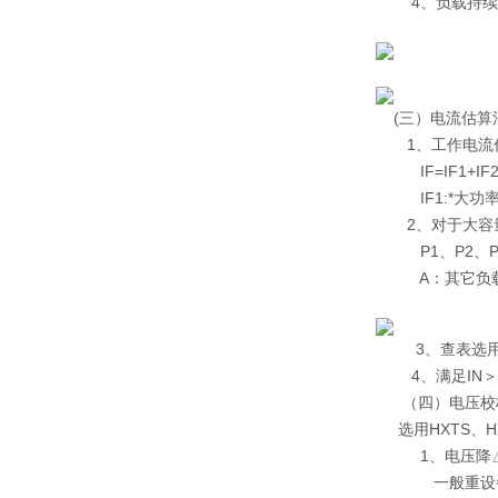
4、负载持续率
(三）电流估算
1、工作电流估
IF=IF1+IF2
IF1:*大功率
2、对于大容量、多
P1、P2、P3三
A：其它负载电
3、查表选用导
4、满足IN＞I
（四）电压校
选用HXTS、H
1、电压降△
一般重设备△U