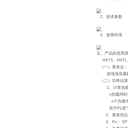
2、技术参数
3、使用环境
五、产品的选用
HXTS、HXT
（一）查表法：
按现场负载配置
（二）功率估算
1、计算负载
n负载同时动作 
n个负载中不同
其中Ρ1是*
2、查表找出
3、Ρn﹥ ΣΡ