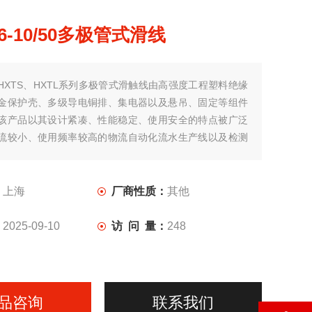
16-10/50多极管式滑线
HXTS、HXTL系列多极管式滑触线由高强度工程塑料绝缘
金保护壳、多级导电铜排、集电器以及悬吊、固定等组件
该产品以其设计紧凑、性能稳定、使用安全的特点被广泛
流较小、使用频率较高的物流自动化流水生产线以及检测
：
上海
厂商性质：
其他
：
2025-09-10
访 问 量：
248
品咨询
联系我们