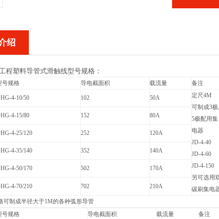
介绍
型工程塑料导管式滑触线
型号规格：
型号规格
导电截面积
载流量
备注
定尺4M
HG-4-10/50
102
50A
可制成3极
HG-4-15/80
152
80A
5极配用集
电器
HG-4-25/120
252
120A
JD-4-40
HG-4-35/140
352
140A
JD-4-60
JD-4-150
HG-4-50/170
502
170A
另可选用
HG-4-70/210
702
210A
碳刷集电
格可制成半径大于1M的各种弧形导管
型号规格
导电截面积
载流量
备注