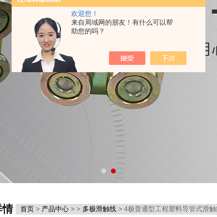
欢迎您！
来自局域网的朋友！有什么可以帮
助您的吗？
详情
首页
>
产品中心
> >
多极滑触线
> 4极普通型工程塑料导管式滑触