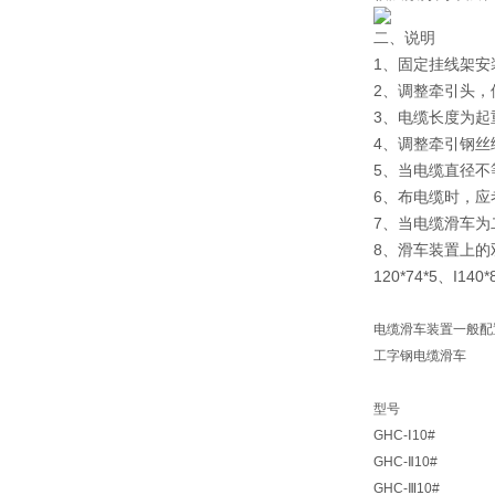
二、说明
1、固定挂线架安
2、调整牵引头，
3、电缆长度为起
4、调整牵引钢
5、当电缆直径不
6、布电缆时，应
7、当电缆滑车为
8、滑车装置上的
120*74*5、I1
电缆滑车装置一般配
工字钢电缆滑车
型号
GHC-Ⅰ10#
GHC-Ⅱ10#
GHC-Ⅲ10#