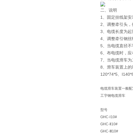
二、说明
1、固定挂线架安
2、调整牵引头，
3、电缆长度为起
4、调整牵引钢
5、当电缆直径不
6、布电缆时，应
7、当电缆滑车为
8、滑车装置上的
120*74*5、I1
电缆滑车装置一般配
工字钢电缆滑车
型号
GHC-Ⅰ10#
GHC-Ⅱ10#
GHC-Ⅲ10#