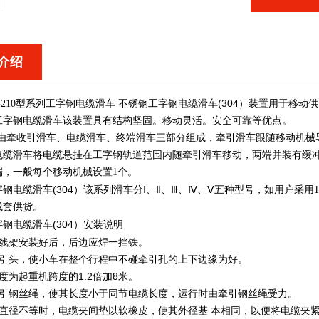
介绍
不锈钢工字钢电缆滑车(304）
-210型系列工字钢电缆滑车
装置用于移动供
工字钢电缆滑车该装置具有结构坚固。移动灵活。安全可靠等优点。
由牵收引滑车、电缆滑车、终端滑车三部分组成，牵引滑车跟随移动机械
电缆滑车将电缆悬挂在工字钢轨道范围内随牵引滑车移动，两端并装有缓
端，一般每个移动机械设置
1
个。
钢电缆滑车(304）
该系列滑车分Ⅰ、Ⅱ、Ⅲ、Ⅳ、Ⅴ五种型号，如用户采用1
成套供货。
钢电缆滑车(304）
安装说明
挂线架安装好后，后边应焊一挡铁。
牵引头，使小车在整个行程中不碰牵引孔的上下边缘为好。
度为起重机跨度的1.2倍加8米。
牵引钢丝绳，使其长度小于同节电缆长度，运行时由牵引钢丝绳受力。
缆直径不等时，电缆夹间垫以软橡皮，使其外径基 本相同，以便将电缆夹