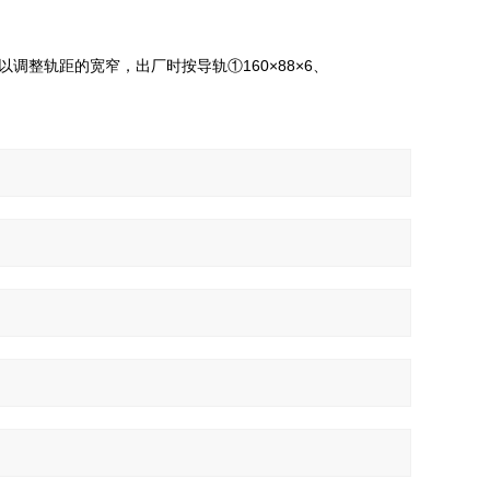
整轨距的宽窄，出厂时按导轨①160×88×6、