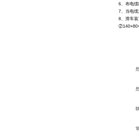
6、布电
7、当电
8、滑车装
②140×80