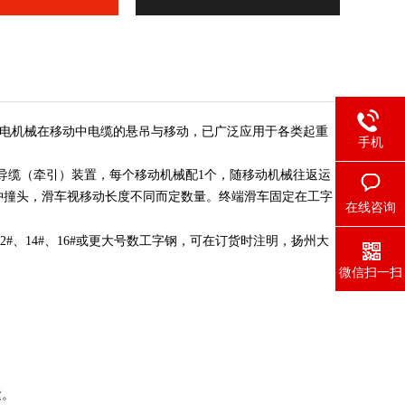
电机械在移动中电缆的悬吊与移动，已广泛应用于各类起重
手机
导缆（牵引）装置，每个移动机械配
1
个，随移动机械往返运
冲撞头，滑车视移动长度不同而定数量。终端滑车固定在工字
在线咨询
2#
、
14#
、
16#
或更大号数工字钢，可在订货时注明，扬州大
微信扫一扫
紧。