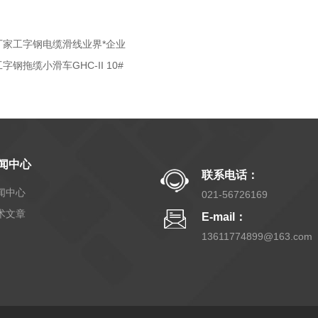
厂家工字钢电缆滑线业界*企业
工字钢拖缆小滑车GHC-II 10#
闻中心
联系电话：
闻中心
021-56726169
术文章
E-mail：
13611774899@163.com