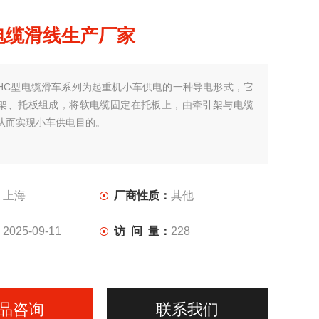
电缆滑线生产厂家
HC型电缆滑车系列为起重机小车供电的一种导电形式，它
架、托板组成，将软电缆固定在托板上，由牵引架与电缆
从而实现小车供电目的。
：
上海
厂商性质：
其他
：
2025-09-11
访 问 量：
228
品咨询
联系我们