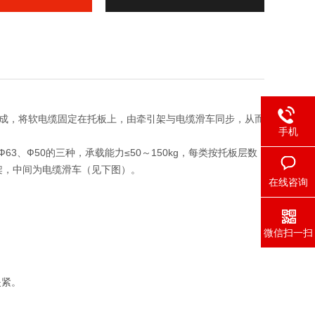
成，将软电缆固定在托板上，由牵引架与电缆滑车同步，从而
手机
、Ф50的三种，承载能力≤50～150kg，每类按托板层数
架，中间为电缆滑车（见下图）。
在线咨询
微信扫一扫
夹紧。