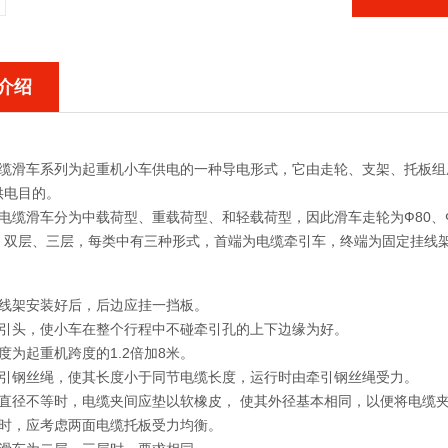
介绍
缆滑车系列为起重机小车供电的一种导电形式，它由走轮、支架、托板组
供电目的。
缆滑车分为中载荷型、重载荷型、和轻载荷型，因此滑车走轮为Ф80、Ф63
、双层、三层，每类中有三种形式，首端为电缆牵引车，终端为固定挂线
挂线架安装好后，后边应挂一挡板。
牵引头，使小车在整个行程中不碰牵引孔的上下边缘为好。
度为起重机跨度的1.2倍加8米。
牵引钢丝绳，使其长度小于同节电缆长度，运行时由牵引钢丝绳受力。
缆直径不等时，电缆夹间应垫以软橡皮， 使其外径基本相同，以便将电缆
缆时，应考虑两面电缆托板受力均衡。