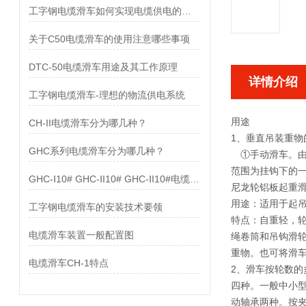
工字钢电缆滑车如何实现电缆供电的目的
关于C50电缆滑车的使用注意哪些事项
DTC-50电缆滑车用途及其工作原理
详情介绍
工字钢电缆滑车-理想的物流供电系统
用途
CH-II电缆滑车分为哪几种？
1、垂直吊装重
GHC系列电缆滑车分为哪几种？
①手动滑车。由
范围为挂钩下
GHC-Ⅰ10# GHC-ⅠI10# GHC-ⅠI10#电缆滑车配置图
尼龙轮铝板起
用途：适用于起
工字钢电缆滑车的安装技术要领
特点：自重轻，
电缆滑车装置一般配置图
绳卷筒和吊钩滑
重物。也可将滑
电缆滑车CH-1特点
2、滑车按轮数
四种。一般中小
动轴承两种。按