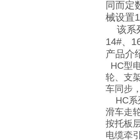
同而定
械设置
该系列
14#
产品介
HC型
轮、支
车同步
HC系
滑车走轮
按托板
电缆牵