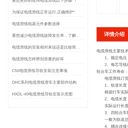
要想更好的使用电缆滑线以下步骤*！
为保证电缆滑线正常运行,正确维护*
电缆滑线电器元件参数选择
详情介绍
要想减少电缆滑线故障发生率，了解使用禁忌是非常重要
电缆滑线的安装相对来说还是比较简单的
电缆滑线主要技
1、额定电压：A
电缆滑线怎样辨别质量的好坏
2、每芯导线材料和
C50电缆滑线导轨安装注意事项
轮台车工作寿命：<
电缆滑线订货
DHC系列电缆滑线滑车主要部件结构
1、轨道长度
根据行车实际运
HXDL-40电缆滑线导轨安装示意图
2、电缆长度
实际运行长度+
3、四轮台车
一般为轨道总长
4、耦合连接