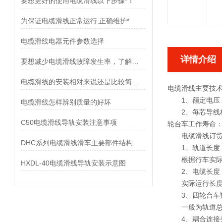
要想更好的使用电缆滑线以下步骤*！
为保证电缆滑线正常运行,正确维护*
电缆滑线电器元件参数选择
详情介绍
要想减少电缆滑线故障发生率，了解使用禁忌是非常重要
电缆滑线的安装相对来说还是比较简单的
电缆滑线主要技
1、额定电压：A
电缆滑线怎样辨别质量的好坏
2、每芯导线材料和
C50电缆滑线导轨安装注意事项
轮台车工作寿命：<
电缆滑线订货
DHC系列电缆滑线滑车主要部件结构
1、轨道长度
根据行车实际运
HXDL-40电缆滑线导轨安装示意图
2、电缆长度
实际运行长度+
3、四轮台车
一般为轨道总长
4、耦合连接