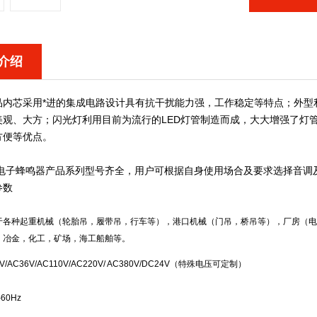
介绍
品内芯采用*进的集成电路设计具有抗干扰能力强，工作稳定等特点；外型
美观、大方；闪光灯利用目前为流行的LED灯管制造而成，大大增强了灯
方便等优点。
光电子蜂鸣器
产品系列型号齐全，用户可根据自身使用场合及要求选择音调
参数
于各种起重机械（轮胎吊，履带吊，行车等），港口机械（门吊，桥吊等），厂房（电
，冶金，化工，矿场，海工船舶等。
V/AC36V/AC110V/AC220V/ AC380V/DC24V（特殊电压可定制）
-60Hz