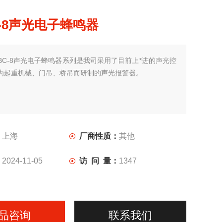
-8声光电子蜂鸣器
BC-8声光电子蜂鸣器系列是我司采用了目前上*进的声光控
为起重机械、门吊、桥吊而研制的声光报警器。
：
上海
厂商性质：
其他
：
2024-11-05
访 问 量：
1347
品咨询
联系我们