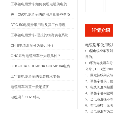
工字钢电缆滑车如何实现电缆供电的目的
关于C50电缆滑车的使用注意哪些事项
DTC-50电缆滑车用途及其工作原理
详情介绍
工字钢电缆滑车-理想的物流供电系统
电缆滑车使用说
CH-II电缆滑车分为哪几种？
C
H
型电缆滑车系列
GHC系列电缆滑车分为哪几种？
目的。
C
H
系列电缆滑车分
GHC-Ⅰ10# GHC-ⅠI10# GHC-ⅠI10#电缆滑车配置图
公斤
，
CH-4型
≤
20
0
1、
固定挂线架安
工字钢电缆滑车的安装技术要领
2、调整牵引头，
电缆滑车装置一般配置图
3、电缆长度为起重
4、调整牵引钢丝
电缆滑车CH-1特点
5、当电缆直径不
6、布电缆时，应
7、当电缆滑车为