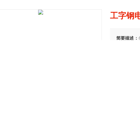
工字钢电
简要描述：
生产及销售
用精品服务
润柳“滋润"
销售地址
更新时间
产