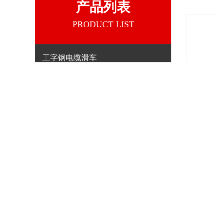
产品列表
PRODUCT LIST
工字钢电缆滑车
电缆拖令
查看全部
相关文章
Relevant Articles
工字钢电缆滑车如何实现电缆供电的目的