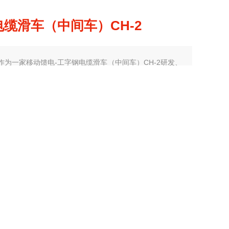
缆滑车（中间车）CH-2
作为一家移动馈电-工字钢电缆滑车（中间车）CH-2研发、
的专业企业,上海润柳电气有限公司秉承“用人品打造精品,
社会"的经营理念,赢得了广泛的认可。公司用精品服务社会
行业良心。
：
上海
厂商性质：
其他
：
2025-09-11
访 问 量：
295
品咨询
联系我们