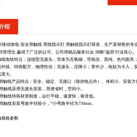
介绍
-安全滑触线
移动馈电
滑线指示灯
滑触线指示灯研发、生产及销售的专
,
“
"
经营理念
赢得了广泛的认可。公司用精品服务社会
润柳
滋润
行业良心。
触线电轨特点：连续型无接头，导体为无氧铜，导电佳、质纯、色均面亮；
紫外线、特殊配方，物理性佳；无接头，压降小；零件少，电轨为卡入，
弧度大。
触线产品特点：安全、稳定、无接口（除供电点外）、体积小、安装方
缝滑触线采用无接头安装，简便省时，空间小。
缝滑触线特殊材质制造，运行平稳，速度快，噪音低。
滑触线安装弯曲半径较小，*小弯曲半径为750mm。
触规格参数