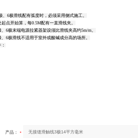
、4极、6极滑线配有弧度时，必须采用侧式施工。
弯处起点开始算，每0.5M配有一直滑线夹。
、4极、6极末端电源拉紧器架设须比滑线夹高约5m/m。
、4极、6极滑线不适用于室外或酸碱成分高的场所。
件：
产品：