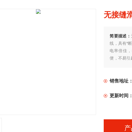
无接缝滑
简要描述：
线，具有*
电率倍佳，
便，不易引
型美观，实
意进取，开
求特殊设计
销售地址
更新时间
产