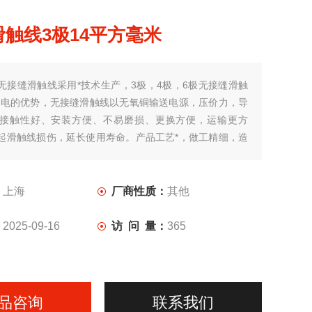
触线3极14平方毫米
无接缝滑触线采用*技术生产，3极，4极，6极无接缝滑触
断电的优势，无接缝滑触线以无氧铜输送电源，压价力，导
接触性好、安装方便、不易磨损、更换方便，运输更方
起滑触线损伤，延长使用寿命。产品工艺*，做工精细，造
属起重行业系统的理想换代产品，广泛吸取科技精华，锐
拓创新，产品已经形成系列化，标准化，并且可按用户要
制造。
：
上海
厂商性质：
其他
：
2025-09-16
访 问 量：
365
品咨询
联系我们