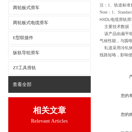
注：
1
、轨道标准
两轮板式滑车
Note
：
1
、
Standard
HXDL电缆滑轨
两轮板式电缆滑车
主要技术数据
该产品由扁平电
E型联接件
气候性能，与圆
轧道采用冷轧钢
纵轨导轮滑车
线路短咯，影响使
ZT工具滑轨
查看全部
您的
相关文章
您的
Relevant Articles