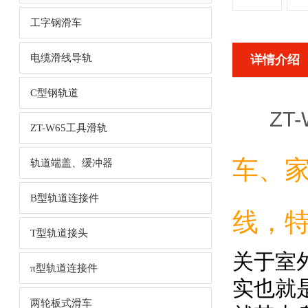
工字钢滑车
电缆滑线导轨
详情介绍
C型钢轨道
ZT
ZT-W65工具滑轨
车、
轨道端盖、缓冲器
B型轨道连接件
线，特
T型轨道接头
关于室
π型轨道连接件
实也就
两轮板式滑车