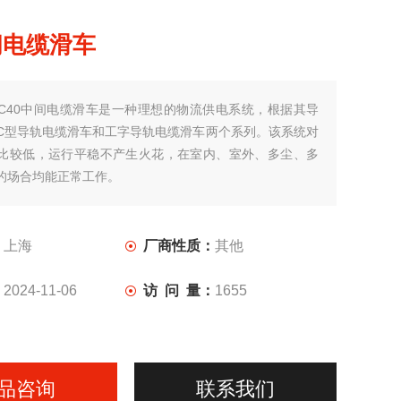
间电缆滑车
C40中间电缆滑车是一种理想的物流供电系统，根据其导
C型导轨电缆滑车和工字导轨电缆滑车两个系列。该系统对
比较低，运行平稳不产生火花，在室内、室外、多尘、多
的场合均能正常工作。
：
上海
厂商性质：
其他
：
2024-11-06
访 问 量：
1655
品咨询
联系我们