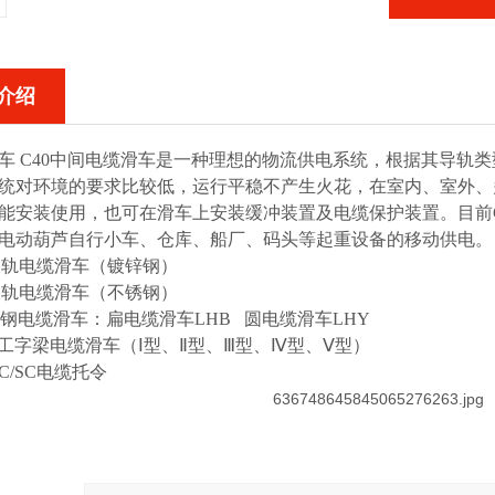
介绍
车 C40中间电缆滑车
是一种理想的物流供电系统，根据其导轨类
统对环境的要求比较低，运行平稳不产生火花，在室内、室外、
能安装使用，也可在滑车上安装缓冲装置及电缆保护装置。目前
电动葫芦自行小车、仓库、船厂、码头等起重设备的移动供电。
导轨电缆滑车（镀锌钢）
轨电缆滑车（不锈钢）
电缆滑车：扁电缆滑车LHB 圆电缆滑车LHY
型工字梁电缆滑车（Ⅰ型、Ⅱ型、Ⅲ型、Ⅳ型、Ⅴ型）
C/SC电缆托令