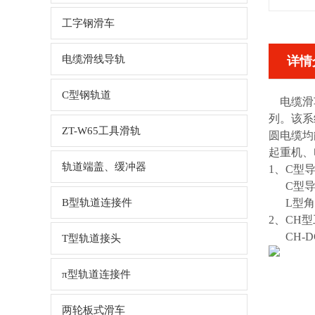
工字钢滑车
电缆滑线导轨
详情
C型钢轨道
电缆滑
列。该系
ZT-W65工具滑轨
圆电缆均
起重机、
轨道端盖、缓冲器
1、C型
C型导
B型轨道连接件
L型角钢
2、CH
CH-D
T型轨道接头
π型轨道连接件
两轮板式滑车